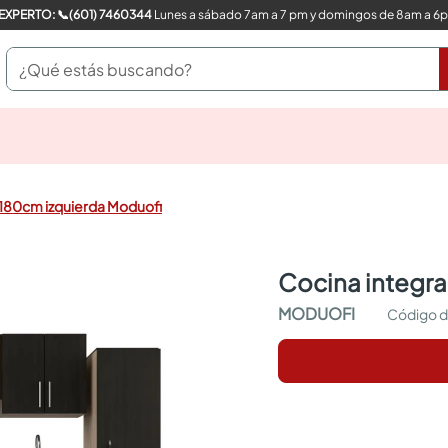
COMPRA CON UN EXPERTO: 📞(601) 7460344
Lunes a sábado 7am a 7 pm y domingos de 8am a 6
¿Qué estás buscando?
pinturas
closet
cocinas integrales
 180cm izquierda Moduofi
sanitarios
comedor
escritorio
cocina integr
pisos
comedores
MODUOFI
armarios closet
neveras