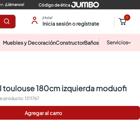
pm.
¡Llámanos!
Código de ética
0
¡Hola!
Inicia sesión o regístrate
Servicios
Muebles y Decoración
Constructor
Baños
al toulouse 180cm izquierda moduofi
:
1311767
Agregar al carro