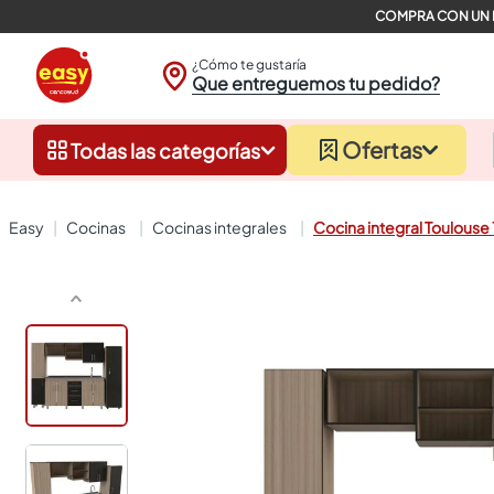
¿Cómo te gustaría
Que entreguemos tu pedido?
Ofertas
Todas las categorías
cocinas
cocinas integrales
Cocina integral Toulouse