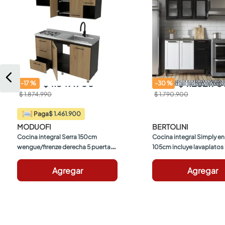
$ 1.549.900
$ 1.252.90
-
17
%
-
30
%
$ 1.874.990
$ 1.790.900
$ 1.461.900
Paga
MODUOFI
BERTOLINI
Cocina integral Serra 150cm 
Cocina integral Simply en
wengue/firenze derecha 5 puertas 
105cm incluye lavaplatos 
Moduofi
Negro
Agregar
Agregar