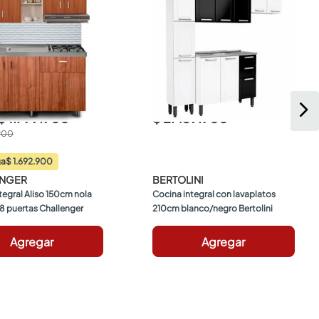
$ 1.799.900
$ 2.459.900
900
$ 1.692.900
ga
ENGER
BERTOLINI
tegral Aliso 150cm nola 
Cocina integral con lavaplatos 
 8 puertas Challenger
210cm blanco/negro Bertolini
Agregar
Agregar