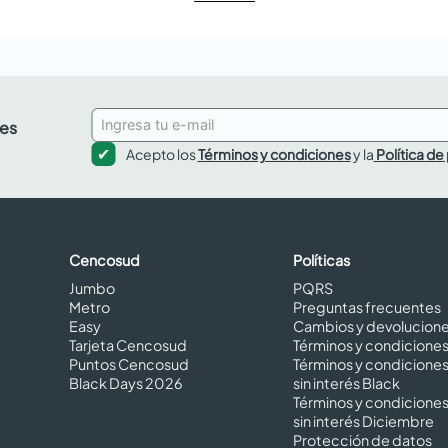
des
Acepto los
Términos y condiciones
y la
Política de
Cencosud
Políticas
Jumbo
PQRS
Metro
Preguntas frecuentes
Easy
Cambios y devolucion
Tarjeta Cencosud
Términos y condicione
Puntos Cencosud
Términos y condicione
Black Days 2026
sin interés Black
Términos y condicione
sin interés Diciembre
Protección de datos