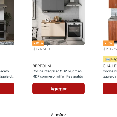
0
$ 1.201.900
-
30
%
-
11
%
$ 1.717.900
$ 2.039.
Pa
BERTOLINI
CHALL
 acero 
Cocina Integral en MDP 120cm en 
Cocina in
izquierdo 
MDP con meson off white y grafito
izquierda
Agregar
Ver más