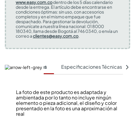
www.easy.com.co
dentro de los 5 días calendario
desde la entrega. El artículo debe encontrarse en
condiciones óptimas: sin uso, con accesorios
completos y en el mismo empaque que fue
despachado. Para gestionar la devolución,
comunícate a nuestra línea nacional: 01 8000
180340, llama desde Bogotá al 746 0340, o envía un
correo a
clientes@easy.com.co
.
Características
Especificaciones Técnicas
La foto de este producto es adaptada y
ambientada por lo tanto no incluye ningún
elemento o pieza adicional, el diseño y color
presentado en la foto es una aproximación al
real