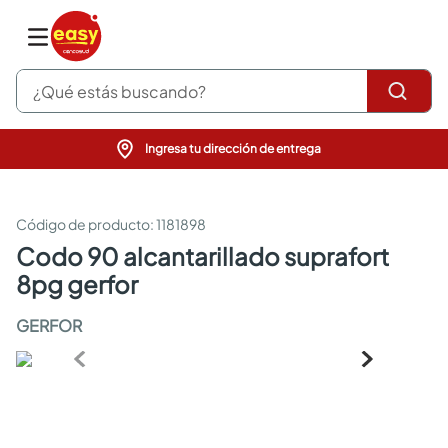
¿Qué estás buscando?
Ingresa tu dirección de entrega
pinturas
closet
cocinas integrales
:
1181898
sanitarios
codo 90 alcantarillado suprafort
comedor
8pg gerfor
escritorio
pisos
GERFOR
armarios closet
comedores
neveras