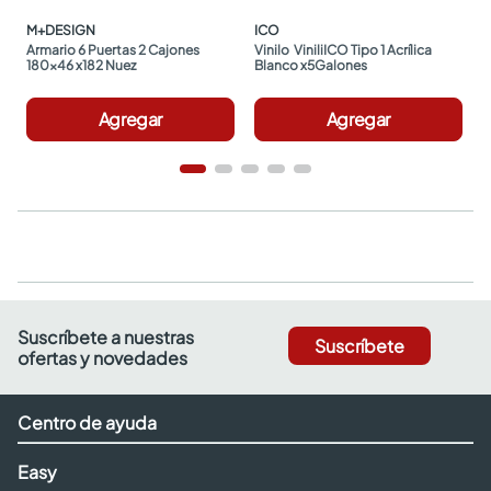
M+DESIGN
ICO
Armario 6 Puertas 2 Cajones 
Vinilo  ViniliICO Tipo 1 Acrílica 
180x46 x182 Nuez
Blanco x5Galones
Agregar
Agregar
Suscríbete a nuestras
Suscríbete
ofertas y novedades
Centro de ayuda
Easy