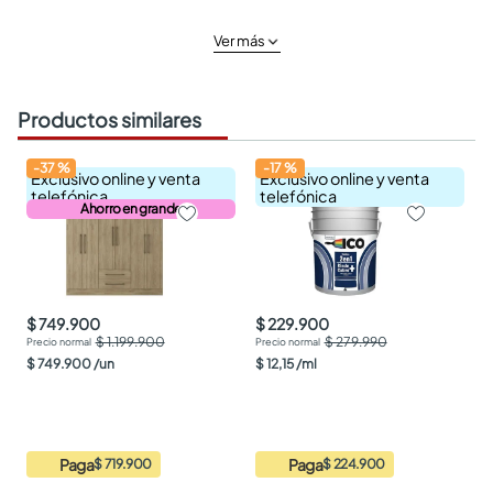
Ver más
Productos similares
-
37
%
-
17
%
Exclusivo online y venta
Exclusivo online y venta
telefónica
telefónica
Ahorro en grande
$ 749.900
$ 229.900
$ 1.199.900
$ 279.990
$
749
.
900
/
un
$
12
,
15
/
ml
Paga
Paga
$ 719.900
$ 224.900