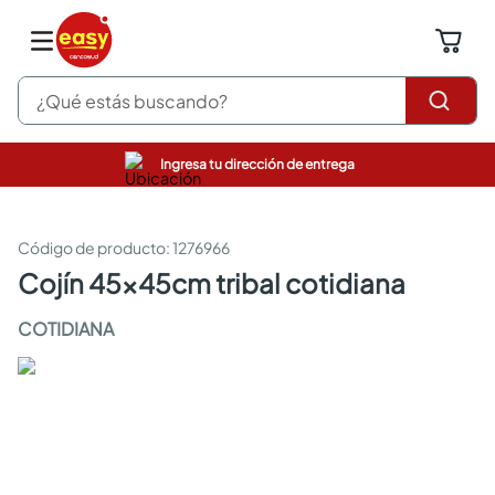
¿Qué estás buscando?
Ingresa tu dirección de entrega
pinturas
closet
cocinas integrales
:
1276966
sanitarios
cojín 45x45cm tribal cotidiana
comedor
escritorio
COTIDIANA
pisos
armarios closet
comedores
neveras