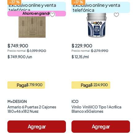
-
37
%
-
17
%
Exclusivo online y venta
Exclusivo online y venta
telefónica
telefónica
Ahorro en grande
$ 749.900
$ 229.900
$ 1.199.900
$ 279.990
$
749
.
900
/
un
$
12
,
15
/
ml
Paga
Paga
$ 719.900
$ 224.900
M+DESIGN
ICO
Armario 6 Puertas 2 Cajones 
Vinilo  ViniliICO Tipo 1 Acrílica 
180x46 x182 Nuez
Blanco x5Galones
Agregar
Agregar