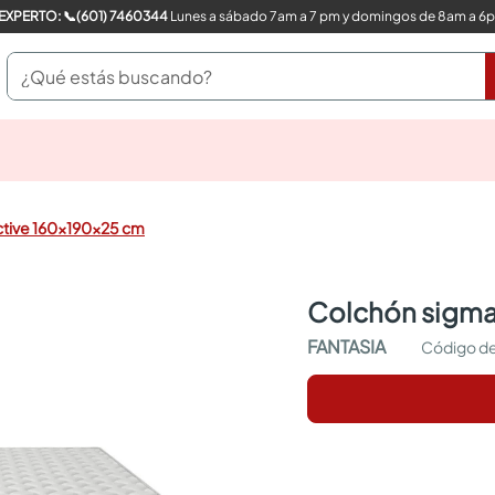
COMPRA CON UN EXPERTO: 📞(601) 7460344
Lunes a sábado 7am a 7 pm y domingos de 8am a 6
¿Qué estás buscando?
pinturas
closet
cocinas integrales
ctive 160x190x25 cm
sanitarios
comedor
escritorio
colchón sigm
pisos
armarios closet
FANTASIA
comedores
neveras