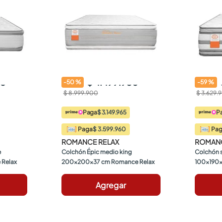
50
$ 4.499.950
-
50
%
-
59
%
$ 8.999.900
$ 3.629.
Paga
$ 3.149.965
P
$ 3.599.960
Paga
Pa
ROMANCE RELAX
ROMANC
 
Colchón Épic medio king 
Colchón s
 Relax
200x200x37 cm Romance Relax
100x190x
Agregar