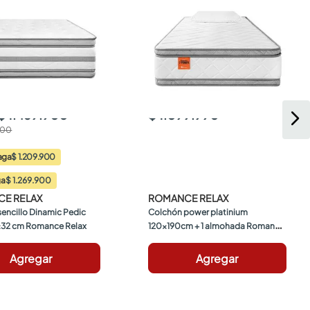
$ 1.469.900
$ 1.099.990
900
aga
$ 1.209.900
$ 1.269.900
ga
E RELAX
ROMANCE RELAX
encillo Dinamic Pedic 
Colchón power platinium 
32 cm Romance Relax
120x190cm + 1 almohada Romance 
Relax
Agregar
Agregar