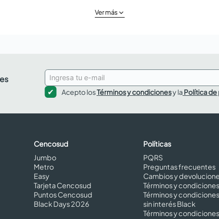
Ver más
des
Acepto los
Términos y condiciones
y la
Política de
Cencosud
Políticas
Jumbo
PQRS
Metro
Preguntas frecuentes
Easy
Cambios y devolucion
Tarjeta Cencosud
Términos y condicione
Puntos Cencosud
Términos y condicione
Black Days 2026
sin interés Black
Términos y condicione