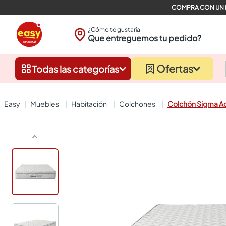
¿Cómo te gustaría
Que entreguemos tu pedido?
Ofertas
Todas las categorías
muebles
habitación
colchones
Colchón Sigma A