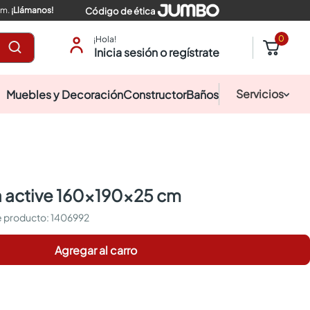
pm.
¡Llámanos!
Código de ética
0
¡Hola!
Inicia sesión o regístrate
Servicios
Muebles y Decoración
Constructor
Baños
a active 160x190x25 cm
:
1406992
Agregar al carro