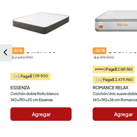
$ 1.169.900
$ 3.099.9
-
55
%
-
50
%
$ 2.640.990
$ 6.199.900
Paga
$ 2.169.965
$ 1.119.900
Paga
$ 2.479.960
Paga
ESSENZA
ROMANCE RELAX
Colchón doble Rollu blanco 
Colchón Unic suave doble
140x190x20 cm Essenza
140x190x36 cm Romance
Agregar
Agregar