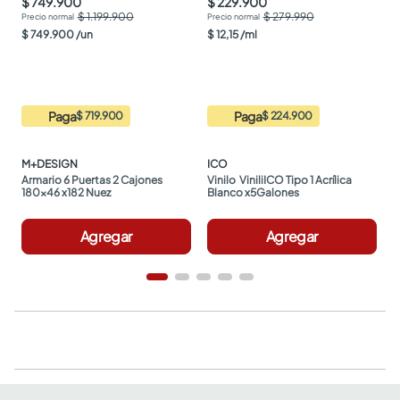
$ 749.900
$ 229.900
$ 1.199.900
$ 279.990
$
749
.
900
/
un
$
12
,
15
/
ml
Paga
Paga
$ 719.900
$ 224.900
M+DESIGN
ICO
Armario 6 Puertas 2 Cajones 
Vinilo  ViniliICO Tipo 1 Acrílica 
180x46 x182 Nuez
Blanco x5Galones
Agregar
Agregar