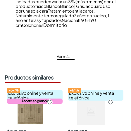
indicadas pueden variar un 3% (más o menos) con el
producto físico
Blanco
Blanco | Gris
Jacquard
Uso
por una sola cara
Tratamiento anti acaros.
Naturalmente termoregulado
7 años en núcleo, 1
año en telas y tapizados
Nacional
160x190
Dormitorio
cm
Colchones
Ver más
Productos similares
-
37
%
-
17
%
Exclusivo online y venta
Exclusivo online y venta
telefónica
telefónica
Ahorro en grande