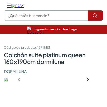
¿Qué estás buscando?
Ingresa tu dirección de entrega
pinturas
closet
cocinas integrales
:
1371883
sanitarios
colchón suite platinum queen
comedor
160x190cm dormiluna
escritorio
pisos
DORMILUNA
armarios closet
comedores
neveras