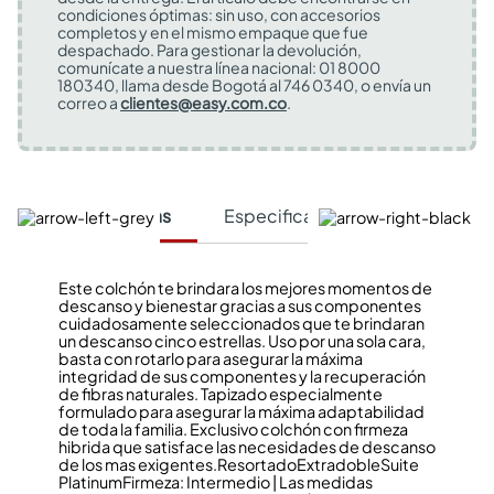
condiciones óptimas: sin uso, con accesorios
completos y en el mismo empaque que fue
despachado. Para gestionar la devolución,
comunícate a nuestra línea nacional: 01 8000
180340, llama desde Bogotá al 746 0340, o envía un
correo a
clientes@easy.com.co
.
Características
Especificaciones Técnicas
Este colchón te brindara los mejores momentos de
descanso y bienestar gracias a sus componentes
cuidadosamente seleccionados que te brindaran
un descanso cinco estrellas. Uso por una sola cara,
basta con rotarlo para asegurar la máxima
integridad de sus componentes y la recuperación
de fibras naturales. Tapizado especialmente
formulado para asegurar la máxima adaptabilidad
de toda la familia. Exclusivo colchón con firmeza
hibrida que satisface las necesidades de descanso
de los mas exigentes.
Resortado
Extradoble
Suite
Platinum
Firmeza: Intermedio | Las medidas