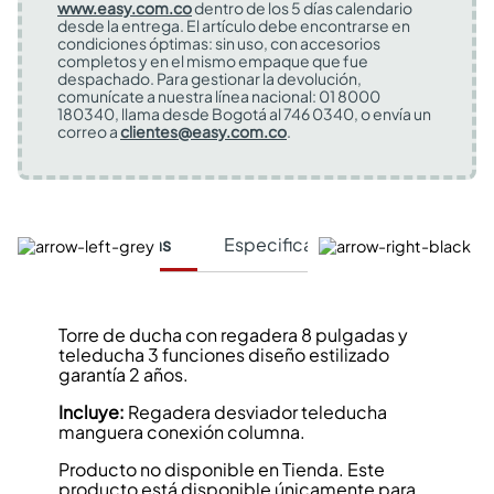
www.easy.com.co
dentro de los 5 días calendario
desde la entrega. El artículo debe encontrarse en
condiciones óptimas: sin uso, con accesorios
completos y en el mismo empaque que fue
despachado. Para gestionar la devolución,
comunícate a nuestra línea nacional: 01 8000
180340, llama desde Bogotá al 746 0340, o envía un
correo a
clientes@easy.com.co
.
Características
Especificaciones Técnicas
Torre de ducha con regadera 8 pulgadas y
teleducha 3 funciones diseño estilizado
garantía 2 años.
Incluye:
Regadera desviador teleducha
manguera conexión columna.
Producto no disponible en Tienda. Este
producto está disponible únicamente para