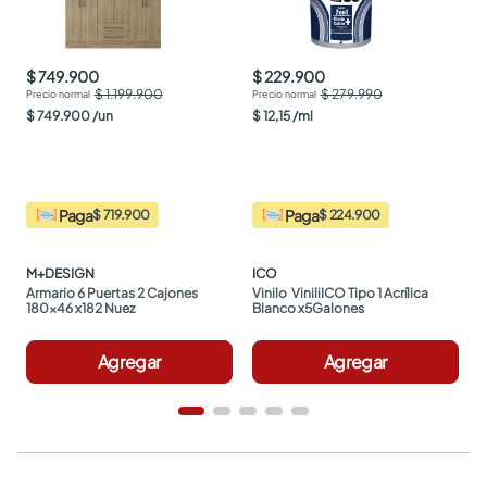
$ 749.900
$ 229.900
$ 1.199.900
$ 279.990
$
749
.
900
/
un
$
12
,
15
/
ml
Paga
Paga
$ 719.900
$ 224.900
M+DESIGN
ICO
Armario 6 Puertas 2 Cajones 
Vinilo  ViniliICO Tipo 1 Acrílica 
180x46 x182 Nuez
Blanco x5Galones
Agregar
Agregar