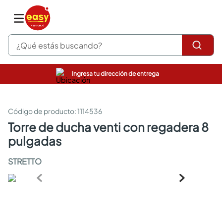
¿Qué estás buscando?
Ingresa tu dirección de entrega
pinturas
closet
cocinas integrales
:
1114536
sanitarios
torre de ducha venti con regadera 8
comedor
pulgadas
escritorio
pisos
STRETTO
armarios closet
comedores
neveras