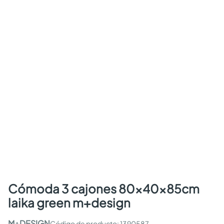
cómoda 3 cajones 80x40x85cm
laika green m+design
M+DESIGN
:
1390587