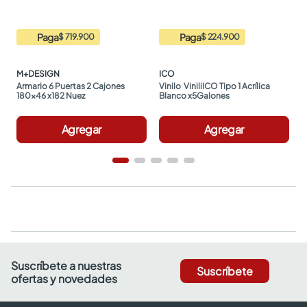
Paga
Paga
$ 719.900
$ 224.900
M+DESIGN
ICO
Armario 6 Puertas 2 Cajones 
Vinilo  ViniliICO Tipo 1 Acrílica 
180x46 x182 Nuez
Blanco x5Galones
Agregar
Agregar
Suscríbete a nuestras
Suscríbete
ofertas y novedades