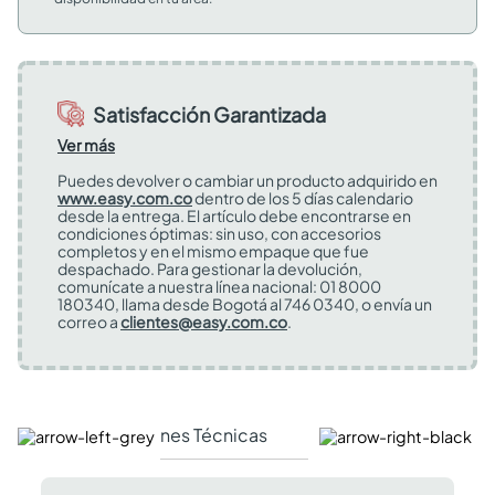
Satisfacción Garantizada
Ver más
Puedes devolver o cambiar un producto adquirido en
www.easy.com.co
dentro de los 5 días calendario
desde la entrega. El artículo debe encontrarse en
condiciones óptimas: sin uso, con accesorios
completos y en el mismo empaque que fue
despachado. Para gestionar la devolución,
comunícate a nuestra línea nacional: 01 8000
180340, llama desde Bogotá al 746 0340, o envía un
correo a
clientes@easy.com.co
.
Especificaciones Técnicas
Comentarios y valor