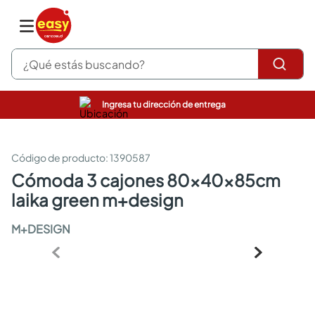
¿Qué estás buscando?
Ingresa tu dirección de entrega
pinturas
closet
cocinas integrales
:
1390587
sanitarios
cómoda 3 cajones 80x40x85cm
comedor
laika green m+design
escritorio
pisos
M+DESIGN
armarios closet
comedores
neveras