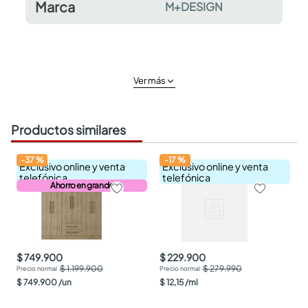
Marca
M+DESIGN
Ver más
Productos similares
-
37
%
-
17
%
Exclusivo online y venta
Exclusivo online y venta
telefónica
telefónica
Ahorro en grande
$ 749.900
$ 229.900
$ 1.199.900
$ 279.990
$
749
.
900
/
un
$
12
,
15
/
ml