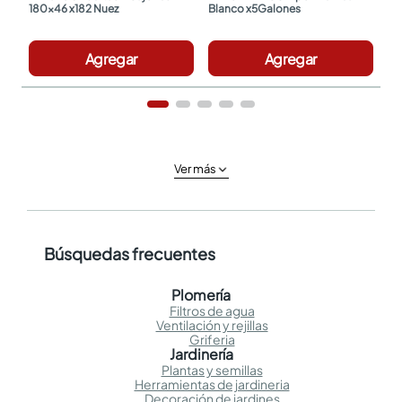
180x46 x182 Nuez
Blanco x5Galones
Agregar
Agregar
Ver más
Búsquedas frecuentes
Plomería
Filtros de agua
Ventilación y rejillas
Griferia
Jardinería
Plantas y semillas
Herramientas de jardineria
Decoración de jardines