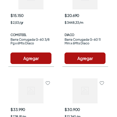
$ 15.150
$ 20.690
$
2
,
53
/
gr
$
3448
,
33
/
m
COMSTEEL
DIACO
Barra Corrugada G-60 3/8 
Barra Corrugada G-60 11 
Pg x 6Mts Diaco
Mm x 6Mts Diaco
Agregar
Agregar
$ 33.990
$ 30.900
$
738
,
91
/
m
$
12
.
360
/
m