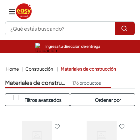
¿Qué estás buscando?
Ingresa tu dirección de entrega
pinturas
closet
cocinas integrales
construcción
materiales de construcción
sanitarios
comedor
materiales de construcción
176
productos
escritorio
pisos
comedores
armarios closet
neveras