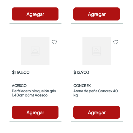
Agregar
Agregar
$ 119.500
$ 12.900
ACESCO
CONCREX
Perfil acero bloquelón gris 
Arena de peña Concrex 40 
1.40cm x 6mt Acesco
kg
Agregar
Agregar