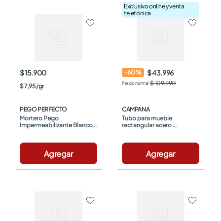
Exclusivo online y venta
telefónica
$ 15.900
$ 43.996
-
60
%
$ 109.990
$
7
,
95
/
gr
PEGO PERFECTO
CAMPANA
Mortero Pego 
Tubo para mueble 
Impermeabilizante Blanco x 
rectangular acero 
2kg
1.40mx38x100cm 
Campana
Agregar
Agregar