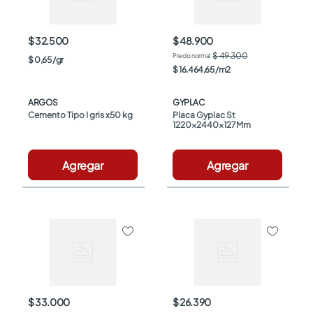
$ 32.500
$ 48.900
$ 49.300
$
0
,
65
/
gr
$
16
.
464
,
65
/
m2
ARGOS
GYPLAC
Cemento Tipo I gris x50 kg
Placa Gyplac St 
1220x2440x127Mm
Agregar
Agregar
$ 33.000
$ 26.390