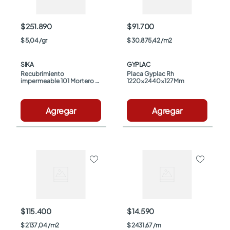
$ 251.890
$ 91.700
$
5
,
04
/
gr
$
30
.
875
,
42
/
m2
SIKA
GYPLAC
Recubrimiento 
Placa Gyplac Rh 
impermeable 101 Mortero 
1220x2440x127Mm
Plus gris x50kg Sika
Agregar
Agregar
$ 115.400
$ 14.590
$
2137
,
04
/
m2
$
2431
,
67
/
m