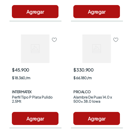
Agregar
Agregar
$ 45.900
$ 330.900
$
18
.
360
/
m
$
66
.
180
/
m
INTERMATEX
PROALCO
Perfil Tipo P Plata Pulido 
Alambre De Puas 14.0 x 
2.5Mt
500x 38.0 Iowa
Agregar
Agregar