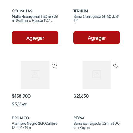
COLMALLAS
TERNIUM
Malla Hexagonal 1.50 m x 36 
Barra Corrugada G-60 3/8" 
m Gallinero Hueco 1 ¼" 
6M
Alambre Galvanizado
Agregar
Agregar
$ 138.900
$ 21.650
$
5
,
56
/
gr
PROALCO
REYNA
Alambre Negro 25K Calibre 
Barra corrugada 12 mm 600 
17 - 1.47Mm
cm Reyna