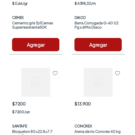
$
0
,
66
/
gr
$
4398
,
33
/
m
CEMEX
DIACO
Cemento gris Tp1Cemex 
Barra Corrugada G-60 1/2 
Superresistente50K
Pg x 6Mts Diaco
Agregar
Agregar
$ 7200
$ 13.900
$
7200
/
un
SANTAFE
CONCREX
Bloquelon 80x22.8x7.7 
Arena de rio Concrex 40 kg