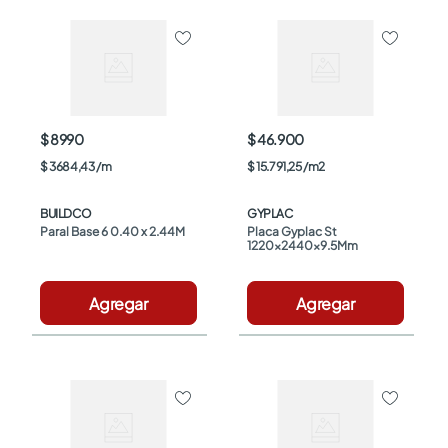
$ 8990
$ 46.900
$
3684
,
43
/
m
$
15
.
791
,
25
/
m2
BUILDCO
GYPLAC
Paral Base 6 0.40 x 2.44M
Placa Gyplac St 
1220x2440x9.5Mm
Agregar
Agregar