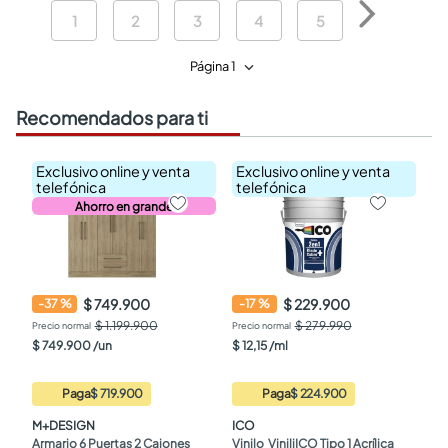
1
2
3
4
5
6
7
Página 1
Recomendados para ti
Exclusivo online y venta
Exclusivo online y venta
telefónica
telefónica
Ahorro en grande
$ 749.900
$ 229.900
-
37
%
-
17
%
$ 1.199.900
$ 279.990
$
749
.
900
/
un
$
12
,
15
/
ml
Paga
$ 719.900
Paga
$ 224.900
M+DESIGN
ICO
Armario 6 Puertas 2 Cajones 
Vinilo  ViniliICO Tipo 1 Acrílica 