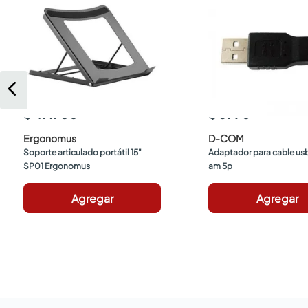
$ 49.900
$ 6990
Ergonomus
D-COM
Soporte articulado portátil 15" 
Adaptador para cable usb
SP01 Ergonomus
am 5p
Agregar
Agregar