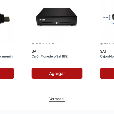
$ 304.990
$ 219
SAT
SAT
 am/mini 
Cajón Monedero Sat 119Z
Cajón Mo
Agregar
Ver más