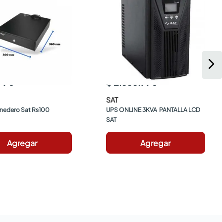
.990
$ 2.535.990
SAT
nedero Sat Rs100
UPS ONLINE 3KVA  PANTALLA LCD 
SAT
Agregar
Agregar