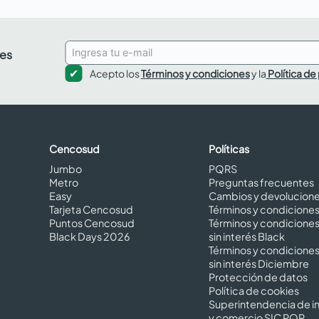
des
Acepto los
Términos y condiciones
y la
Política de
Cencosud
Políticas
Jumbo
PQRS
Metro
Preguntas frecuentes
Easy
Cambios y devolucion
Tarjeta Cencosud
Términos y condicione
Puntos Cencosud
Términos y condicione
Black Days 2026
sin interés Black
Términos y condicione
sin interés Diciembre
Protección de datos
Política de cookies
Superintendencia de in
y comercio SIC PQR