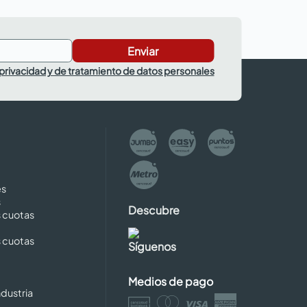
Enviar
 privacidad y de tratamiento de datos personales
es
s
Descubre
s cuotas
s cuotas
Síguenos
Medios de pago
dustria