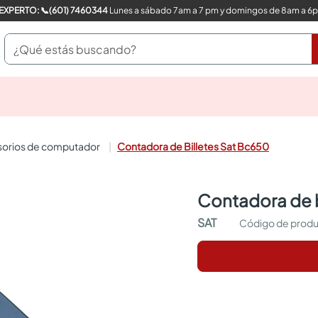
COMPRA CON UN EXPERTO: 📞(601) 7460344
Lunes a sábado 7am a 7 pm y domingos de 8am a 6
¿Qué estás buscando?
pinturas
closet
cocinas integrales
esorios de computador
Contadora de Billetes Sat Bc650
sanitarios
comedor
escritorio
contadora de 
pisos
armarios closet
SAT
comedores
neveras