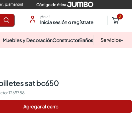
pm.
¡Llámanos!
Código de ética
0
¡Hola!
Inicia sesión o regístrate
Servicios
Muebles y Decoración
Constructor
Baños
billetes sat bc650
:
1269788
Agregar al carro