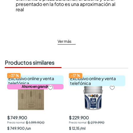
presentado en la foto es una aproximación al
real
Ver más
Productos similares
-
37
%
-
17
%
Exclusivo online y venta
Exclusivo online y venta
telefónica
telefónica
Ahorro en grande
$ 749.900
$ 229.900
$ 1.199.900
$ 279.990
$
749
.
900
/
un
$
12
,
15
/
ml