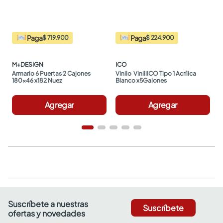
Paga
Paga
$ 719.900
$ 224.900
M+DESIGN
ICO
Armario 6 Puertas 2 Cajones 
Vinilo  ViniliICO Tipo 1 Acrílica 
180x46 x182 Nuez
Blanco x5Galones
Agregar
Agregar
Suscríbete a nuestras
Suscríbete
ofertas y novedades