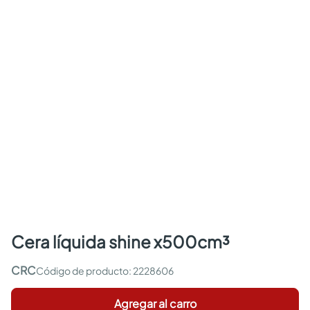
cera líquida shine x500cm³
CRC
:
2228606
Agregar al carro