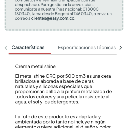
despachado. Para gestionar la devolución,
comunícate a nuestra línea nacional: 01 8000
180340, llama desde Bogotá al 746 0340, o envía un
correo a
clientes@easy.com.co
.
Características
Especificaciones Técnicas
Crema metal shine
El metal shine CRC por 500 cm3 es una cera
brilladora elaborada a base de ceras
naturales y siliconas especiales que
proporcionan brillo a la pintura metalizada de
todos los colores y una película resistente al
agua, el sol y los detergentes.
La foto de este producto es adaptada y
ambientada por lo tanto no incluye ningún
elemento o pieza adicional, el diseño y color