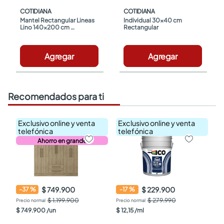
COTIDIANA
COTIDIANA
Mantel Rectangular Lineas 
Individual 30x40 cm 
Lino 140x200 cm 
Rectangular
Cotidiana
Agregar
Agregar
Recomendados para ti
Exclusivo online y venta
Exclusivo online y venta
telefónica
telefónica
Ahorro en grande
$ 749.900
$ 229.900
-
37
%
-
17
%
$ 1.199.900
$ 279.990
$
749
.
900
/
un
$
12
,
15
/
ml