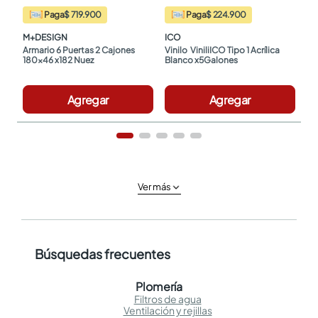
Paga
$ 719.900
Paga
$ 224.900
M+DESIGN
ICO
Armario 6 Puertas 2 Cajones 
Vinilo  ViniliICO Tipo 1 Acrílica 
180x46 x182 Nuez
Blanco x5Galones
Agregar
Agregar
Ver más
Búsquedas frecuentes
Plomería
Filtros de agua
Ventilación y rejillas