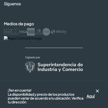
Síguenos
Medios de pago
Copyright © 2026 Cencosud - Easy
¡Ten en cuenta!
Términos y Condiciones |
La disponibilidad y precio de los productos
Seguridad y Privacidad |
Aquí
pueden variar de acuerdo a tu ubicación. Verifica
Código de ética
tu dirección