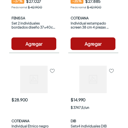
$ 27.027
$ 27.885
-
37
%
-
35
%
$ 42.900
$ 42.900
FENISSA
COTIDIANA
Set 2 individuales 
Individual estampado 
bordados diseño 37x40cm 
screen 38 cm 4 piezas 
Fenissa
Cotidiana
Agregar
Agregar
$ 28.900
$ 14.990
$
3747
,
5
/
un
COTIDIANA
DIB
Individual Étnico negro 
Setx4 individuales DIB 