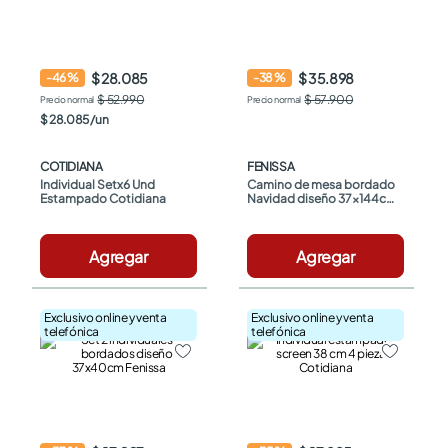
$ 28.085
$ 35.898
-
46
%
-
38
%
$ 52.990
$ 57.900
$
28
.
085
/
un
COTIDIANA
FENISSA
Individual Setx6 Und 
Camino de mesa bordado 
Estampado Cotidiana
Navidad diseño 37x144cm 
Fenissa
Agregar
Agregar
Exclusivo online y venta
Exclusivo online y venta
telefónica
telefónica