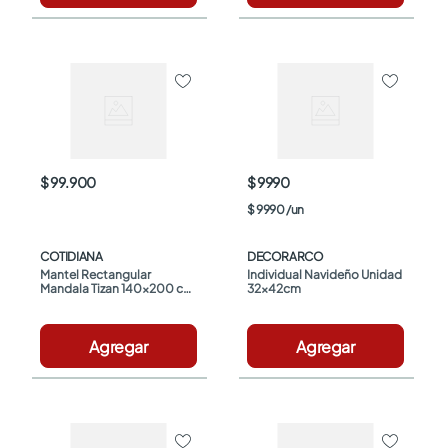
$ 99.900
$ 9990
$
9990
/
un
COTIDIANA
DECORARCO
Mantel Rectangular 
Individual Navideño Unidad 
Mandala Tizan 140x200 cm 
32x42cm
Cotidiana
Agregar
Agregar