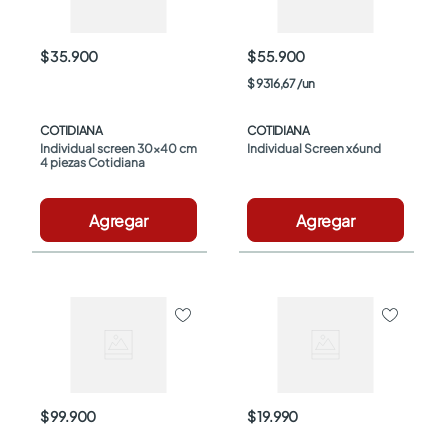
$ 35.900
$ 55.900
$
9316
,
67
/
un
COTIDIANA
COTIDIANA
Individual screen 30x40 cm 
Individual Screen x6und
4 piezas Cotidiana
Agregar
Agregar
$ 99.900
$ 19.990