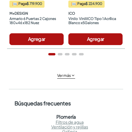
Paga
$ 719.900
Paga
$ 224.900
M+DESIGN
ICO
Armario 6 Puertas 2 Cajones 
Vinilo  ViniliICO Tipo 1 Acrílica 
180x46 x182 Nuez
Blanco x5Galones
Agregar
Agregar
Ver más
Búsquedas frecuentes
Plomería
Filtros de agua
Ventilación y rejillas
Griferia