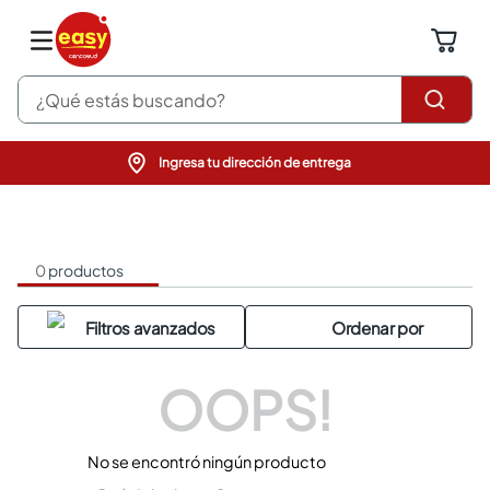
¿Qué estás buscando?
Ingresa tu dirección de entrega
pinturas
closet
cocinas integrales
sanitarios
0
productos
comedor
escritorio
pisos
armarios closet
comedores
OOPS!
neveras
No se encontró ningún producto