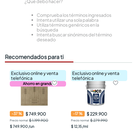
¿Qué debo hacer?
Comprueba los términos ingresados
Intenta utilizar una sola palabra
Utiliza términos genéricos en la
búsqueda
Intenta buscar sinónimos del término
deseado
Recomendados para ti
Exclusivo online y venta
Exclusivo online y venta
telefónica
telefónica
Ahorro en grande
$ 749.900
$ 229.900
-
37
%
-
17
%
$ 1.199.900
$ 279.990
$
749
.
900
/
un
$
12
,
15
/
ml