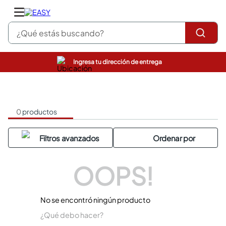
¿Qué estás buscando?
Ingresa tu dirección de entrega
pinturas
closet
cocinas integrales
sanitarios
0
productos
comedor
escritorio
pisos
comedores
armarios closet
OOPS!
neveras
No se encontró ningún producto
¿Qué debo hacer?