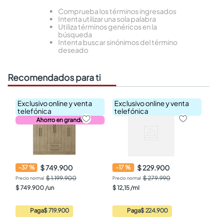
Comprueba los términos ingresados
Intenta utilizar una sola palabra
Utiliza términos genéricos en la
búsqueda
Intenta buscar sinónimos del término
deseado
Recomendados para ti
Exclusivo online y venta
Exclusivo online y venta
telefónica
telefónica
Ahorro en grande
$ 749.900
$ 229.900
-
37
%
-
17
%
$ 1.199.900
$ 279.990
$
749
.
900
/
un
$
12
,
15
/
ml
Paga
$ 719.900
Paga
$ 224.900