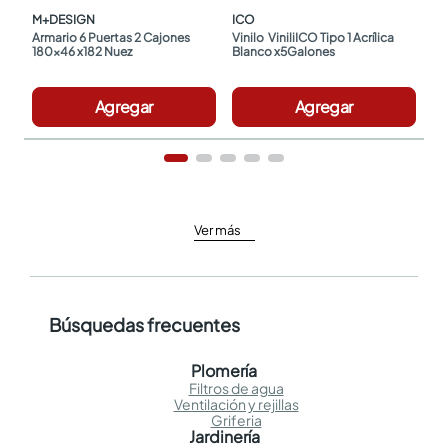
M+DESIGN
ICO
Armario 6 Puertas 2 Cajones 
Vinilo  ViniliICO Tipo 1 Acrílica 
180x46 x182 Nuez
Blanco x5Galones
Agregar
Agregar
Ver más
Búsquedas frecuentes
Plomería
Filtros de agua
Ventilación y rejillas
Griferia
Jardinería