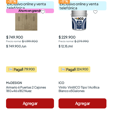
-
37
%
-
17
%
Exclusivo online y venta
Exclusivo online y venta
telefónica
telefónica
Ahorro en grande
$ 749.900
$ 229.900
$ 1.199.900
$ 279.990
$
749
.
900
/
un
$
12
,
15
/
ml
Paga
Paga
$ 719.900
$ 224.900
M+DESIGN
ICO
Armario 6 Puertas 2 Cajones 
Vinilo  ViniliICO Tipo 1 Acrílica 
180x46 x182 Nuez
Blanco x5Galones
Agregar
Agregar