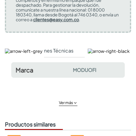
completos y en el mismo empaque que fue
despachado. Para gestionar la devolución,
comunícate a nuestra línea nacional: 01 8000
180340, llama desde Bogotá al 746 0340, o envía un
correo a
clientes@easy.com.co
.
Especificaciones Técnicas
Comentarios y valor
Marca
MODUOFI
Ver más
Productos similares