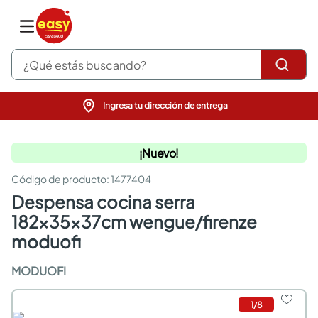
¿Qué estás buscando?
Ingresa tu dirección de entrega
pinturas
closet
¡Nuevo!
cocinas integrales
sanitarios
:
1477404
comedor
despensa cocina serra
escritorio
pisos
182x35x37cm wengue/firenze
armarios closet
moduofi
comedores
neveras
MODUOFI
1
/
8