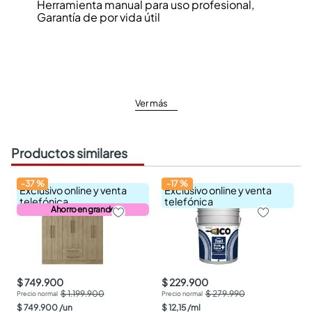
Herramienta manual para uso profesional,
Garantía de por vida útil
Ver más
Productos similares
-
37
%
-
17
%
Exclusivo online y venta
Exclusivo online y venta
telefónica
telefónica
Ahorro en grande
$ 749.900
$ 229.900
$ 1.199.900
$ 279.990
$
749
.
900
/
un
$
12
,
15
/
ml