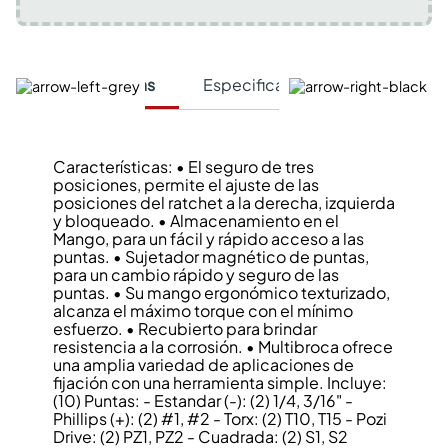
Características
Especificaciones Técnicas
Características: • El seguro de tres
posiciones, permite el ajuste de las
posiciones del ratchet a la derecha, izquierda
y bloqueado. • Almacenamiento en el
Mango, para un fácil y rápido acceso a las
puntas. • Sujetador magnético de puntas,
para un cambio rápido y seguro de las
puntas. • Su mango ergonómico texturizado,
alcanza el máximo torque con el mínimo
esfuerzo. • Recubierto para brindar
resistencia a la corrosión. • Multibroca ofrece
una amplia variedad de aplicaciones de
fijación con una herramienta simple. Incluye:
(10) Puntas: - Estandar (-): (2) 1/4, 3/16" -
Phillips (+): (2) #1, #2 - Torx: (2) T10, T15 - Pozi
Drive: (2) PZ1, PZ2 - Cuadrada: (2) S1, S2