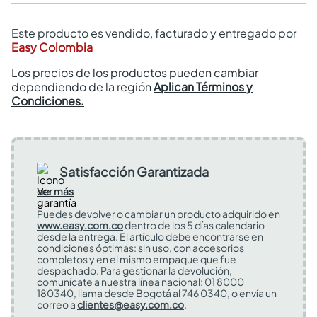
Este producto es vendido, facturado y entregado por
Easy Colombia
Los precios de los productos pueden cambiar
dependiendo de la región
Aplican Términos y
Condiciones.
Satisfacción Garantizada
Ver más
Puedes devolver o cambiar un producto adquirido en
www.easy.com.co
dentro de los 5 días calendario
desde la entrega. El artículo debe encontrarse en
condiciones óptimas: sin uso, con accesorios
completos y en el mismo empaque que fue
despachado. Para gestionar la devolución,
comunícate a nuestra línea nacional: 01 8000
180340, llama desde Bogotá al 746 0340, o envía un
correo a
clientes@easy.com.co
.