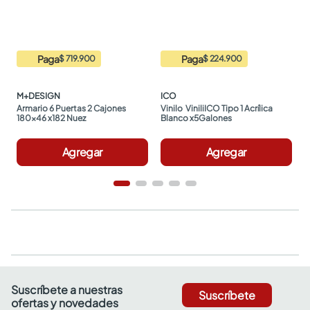
Paga
Paga
$ 719.900
$ 224.900
M+DESIGN
ICO
Armario 6 Puertas 2 Cajones 
Vinilo  ViniliICO Tipo 1 Acrílica 
180x46 x182 Nuez
Blanco x5Galones
Agregar
Agregar
Suscríbete a nuestras
Suscríbete
ofertas y novedades