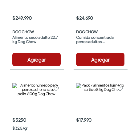
$ 249.990
$ 24.690
DOG CHOW
DOG CHOW
Alimento seco adulto 22.7 
Comida concentrada 
kg Dog Chow
perros adultos 
medianos/grandes carne y 
pollo x2kg Dog Chow
Agregar
Agregar
$ 3250
$ 17.990
$
32
,
5
/
gr