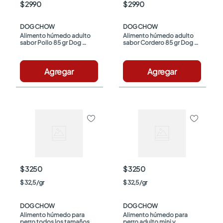
$ 2990
$ 2990
DOG CHOW
DOG CHOW
Alimento húmedo adulto 
Alimento húmedo adulto 
sabor Pollo 85 gr Dog 
sabor Cordero 85 gr Dog 
Chow
Chow
Agregar
Agregar
$ 3250
$ 3250
$
32
,
5
/
gr
$
32
,
5
/
gr
DOG CHOW
DOG CHOW
Alimento húmedo para 
Alimento húmedo para 
perro todos los tamaños 
perro adulto mini y 