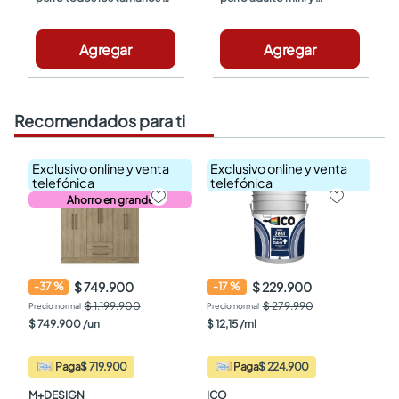
sabor cordero x100g Dog 
pequeño sabor carne 
Chow
x100g Dog Chow
Agregar
Agregar
Recomendados para ti
Exclusivo online y venta
Exclusivo online y venta
telefónica
telefónica
Ahorro en grande
$ 749.900
$ 229.900
-
37
%
-
17
%
$ 1.199.900
$ 279.990
$
749
.
900
/
un
$
12
,
15
/
ml
Paga
$ 719.900
Paga
$ 224.900
M+DESIGN
ICO