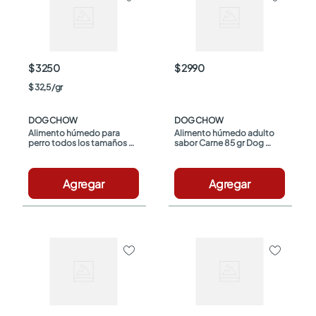
$ 3250
$ 2990
$
32
,
5
/
gr
DOG CHOW
DOG CHOW
Alimento húmedo para 
Alimento húmedo adulto 
perro todos los tamaños 
sabor Carne 85 gr Dog 
sabor carne x100g Dog 
Chow
Chow
Agregar
Agregar