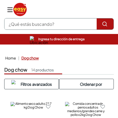
¿Qué estás buscando?
Ingresa tu dirección de entrega
pinturas
closet
cocinas integrales
dog chow
sanitarios
comedor
dog chow
14
productos
escritorio
pisos
armarios closet
comedores
neveras