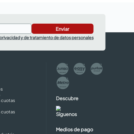
Enviar
 privacidad y de tratamiento de datos personales
es
s
Descubre
s cuotas
s cuotas
Síguenos
Medios de pago