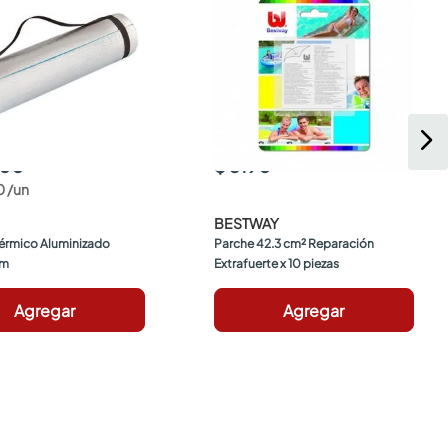
900
$ 5190
0
/
un
BESTWAY
Térmico Aluminizado 
Parche 42.3 cm² Reparación 
Cm
Extrafuerte x 10 piezas
Agregar
Agregar