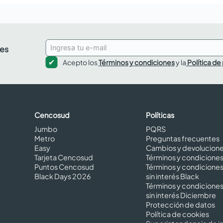
des
Acepto los
Términos y condiciones
y la
Política de
Cencosud
Políticas
Jumbo
PQRS
Metro
Preguntas frecuentes
Easy
Cambios y devolucion
Tarjeta Cencosud
Términos y condicione
Puntos Cencosud
Términos y condicione
Black Days 2026
sin interés Black
Términos y condicione
sin interés Diciembre
Protección de datos
Política de cookies