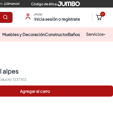
pm.
¡Llámanos!
Código de ética
0
¡Hola!
Inicia sesión o regístrate
Servicios
Muebles y Decoración
Constructor
Baños
l alpes
:
1237102
Agregar al carro