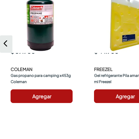
$ 59.900
$ 44.900
COLEMAN
FREEZEL
Gas propano para camping x453g 
Gel refrigerante Pila amari
Coleman
ml Freezel
Agregar
Agregar