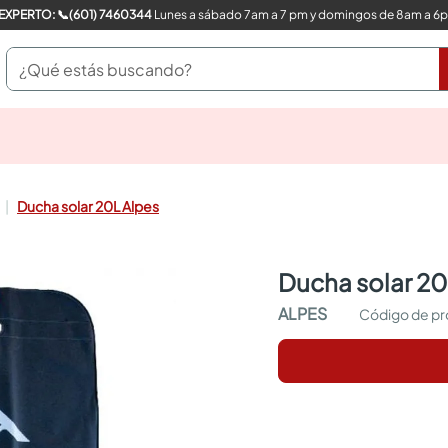
COMPRA CON UN EXPERTO: 📞(601) 7460344
Lunes a sábado 7am a 7 pm y domingos de 8am a 6
¿Qué estás buscando?
pinturas
closet
cocinas integrales
Ducha solar 20L Alpes
sanitarios
comedor
escritorio
ducha solar 20
pisos
armarios closet
ALPES
comedores
neveras