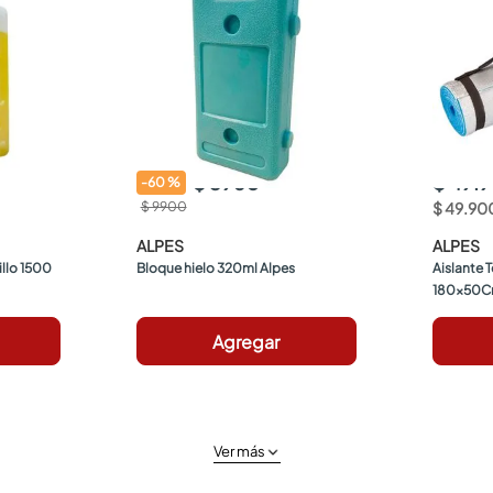
$ 3960
$ 49.
-
60
%
$ 9900
$
49
.
90
ALPES
ALPES
llo 1500 
Bloque hielo 320ml Alpes
Aislante 
180x50
Agregar
Ver más