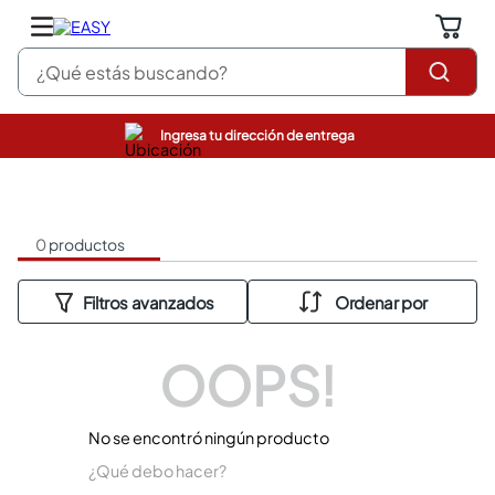
¿Qué estás buscando?
Ingresa tu dirección de entrega
pinturas
closet
cocinas integrales
sanitarios
0
productos
comedor
escritorio
pisos
armarios closet
comedores
OOPS!
neveras
No se encontró ningún producto
¿Qué debo hacer?