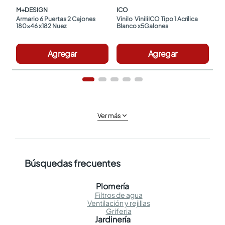
M+DESIGN
ICO
Armario 6 Puertas 2 Cajones 
Vinilo  ViniliICO Tipo 1 Acrílica 
180x46 x182 Nuez
Blanco x5Galones
Agregar
Agregar
Ver más
Búsquedas frecuentes
Plomería
Filtros de agua
Ventilación y rejillas
Griferia
Jardinería