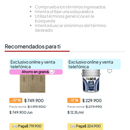
Comprueba los términos ingresados
Intenta utilizar una sola palabra
Utiliza términos genéricos en la
búsqueda
Intenta buscar sinónimos del término
deseado
Recomendados para ti
Exclusivo online y venta
Exclusivo online y venta
telefónica
telefónica
Ahorro en grande
$ 749.900
$ 229.900
-
37
%
-
17
%
$ 1.199.900
$ 279.990
$
749
.
900
/
un
$
12
,
15
/
ml
Paga
$ 719.900
Paga
$ 224.900