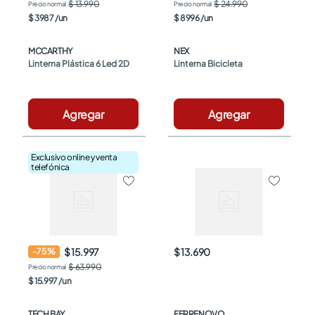
$ 13.990
$ 24.990
$
3987
/
un
$
8996
/
un
MCCARTHY
NEX
Linterna Plástica 6 Led 2D
Linterna Bicicleta
Agregar
Agregar
Exclusivo online y venta
telefónica
$ 15.997
$ 13.690
-
75
%
$ 63.990
$
15
.
997
/
un
TECH BAY
FERRENOVO