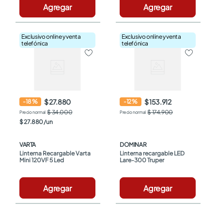
Agregar
Agregar
Exclusivo online y venta
Exclusivo online y venta
telefónica
telefónica
$ 27.880
$ 153.912
-
18
%
-
12
%
$ 34.000
$ 174.900
$
27
.
880
/
un
VARTA
DOMINAR
Linterna Recargable Varta 
Linterna recargable LED 
Mini 120VF 5 Led
Lare-300 Truper
Agregar
Agregar