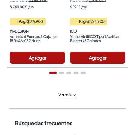
$ 1.199.900
$ 279.990
$
749
.
900
/
un
$
12
,
15
/
ml
Paga
$ 719.900
Paga
$ 224.900
M+DESIGN
ICO
Armario 6 Puertas 2 Cajones 
Vinilo  ViniliICO Tipo 1 Acrílica 
180x46 x182 Nuez
Blanco x5Galones
Agregar
Agregar
Ver más
Búsquedas frecuentes