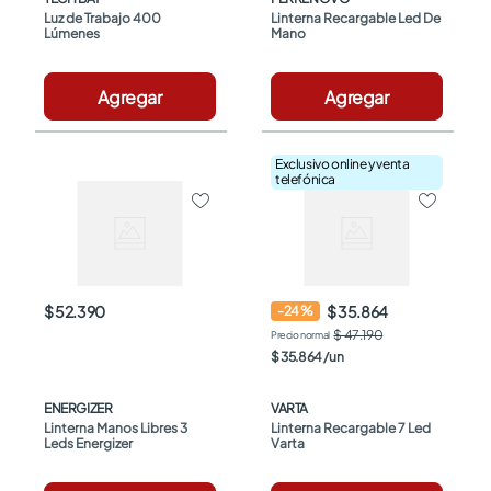
Luz de Trabajo 400 
Linterna Recargable Led De 
Lúmenes
Mano
Agregar
Agregar
Exclusivo online y venta
telefónica
$ 52.390
$ 35.864
-
24
%
$ 47.190
$
35
.
864
/
un
ENERGIZER
VARTA
Linterna Manos Libres 3 
Linterna Recargable 7 Led 
Leds Energizer
Varta