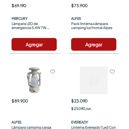
$ 69.190
$ 73.900
MERCURY
ALPES
Lámpara LED de 
Pack linterna+lámpara 
emergencia 5.4W 7W 
camping luz frontal Alpes
Mercury
Agregar
Agregar
$ 89.900
$ 23.090
$
23
.
090
/
un
ALPES
EVEREADY
Lámpara camping carga 
Linterna Eveready 1 Led Con 