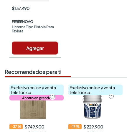
$ 137.490
FERRENOVO
Linterna Tipo Pistola Para 
Taxista
Agregar
Recomendados para ti
Exclusivo online y venta
Exclusivo online y venta
telefónica
telefónica
Ahorro en grande
$ 749.900
$ 229.900
-
37
%
-
17
%