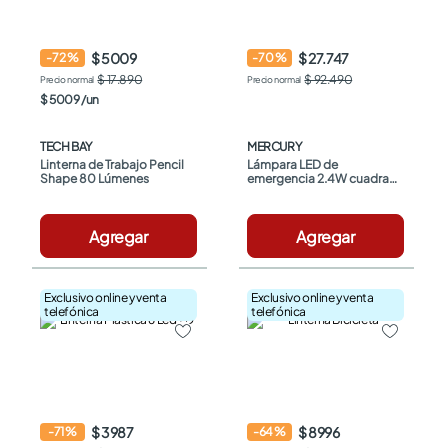
$ 5009
$ 27.747
-
72
%
-
70
%
$ 17.890
$ 92.490
$
5009
/
un
TECH BAY
MERCURY
Linterna de Trabajo Pencil 
Lámpara LED de 
Shape 80 Lúmenes
emergencia 2.4W cuadrada 
Mercury
Agregar
Agregar
Exclusivo online y venta
Exclusivo online y venta
telefónica
telefónica
$ 3987
$ 8996
-
71
%
-
64
%