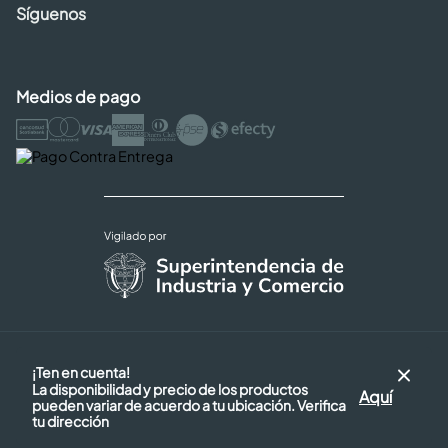
Síguenos
Medios de pago
Copyright © 2026 Cencosud - Easy
¡Ten en cuenta!
Términos y Condiciones |
La disponibilidad y precio de los productos
Seguridad y Privacidad |
Aquí
pueden variar de acuerdo a tu ubicación. Verifica
Código de ética
tu dirección