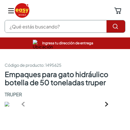
¿Qué estás buscando?
Ingresa tu dirección de entrega
pinturas
closet
cocinas integrales
:
1495625
sanitarios
empaques para gato hidráulico
comedor
botella de 50 toneladas truper
escritorio
pisos
TRUPER
armarios closet
comedores
neveras