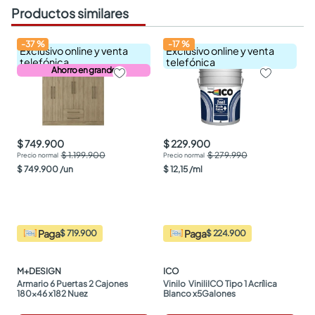
Productos similares
-
37
%
-
17
%
Exclusivo online y venta
Exclusivo online y venta
telefónica
telefónica
Ahorro en grande
$ 749.900
$ 229.900
$ 1.199.900
$ 279.990
$
749
.
900
/
un
$
12
,
15
/
ml
Paga
Paga
$ 719.900
$ 224.900
M+DESIGN
ICO
Armario 6 Puertas 2 Cajones 
Vinilo  ViniliICO Tipo 1 Acrílica 
180x46 x182 Nuez
Blanco x5Galones