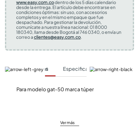
www.easy.com.co
dentro de los 5 días calendario
desde la entrega. El artículo debe encontrarse en
condiciones óptimas: sin uso, con accesorios
completos y en el mismo empaque que fue
despachado. Para gestionar la devolución,
comunícate a nuestra línea nacional: 01 8000
180340, llama desde Bogotá al 746 0340, o envía un
correo a
clientes@easy.com.co
.
Características
Especificaciones Técnicas
Para modelo gat-50 marca túper
Ver más