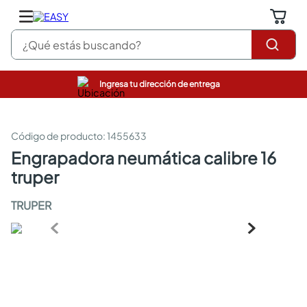
¿Qué estás buscando?
Ingresa tu dirección de entrega
pinturas
closet
cocinas integrales
:
1455633
sanitarios
engrapadora neumática calibre 16
comedor
truper
escritorio
pisos
TRUPER
armarios closet
comedores
neveras