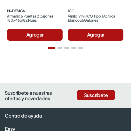
M+DESIGN
ICO
Armario 6 Puertas 2 Cajones 
Vinilo  ViniliICO Tipo 1 Acrílica 
180x46 x182 Nuez
Blanco x5Galones
Agregar
Agregar
Suscríbete a nuestras
Suscríbete
ofertas y novedades
Centro de ayuda
Easy