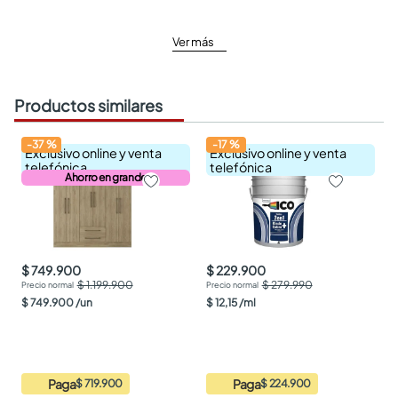
Ver más
Productos similares
-
37
%
-
17
%
Exclusivo online y venta
Exclusivo online y venta
telefónica
telefónica
Ahorro en grande
$ 749.900
$ 229.900
$ 1.199.900
$ 279.990
$
749
.
900
/
un
$
12
,
15
/
ml
Paga
Paga
$ 719.900
$ 224.900