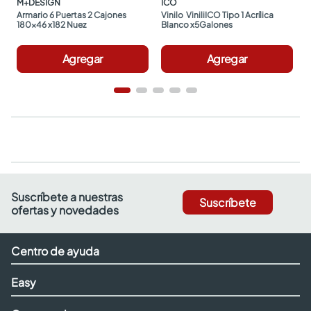
M+DESIGN
ICO
Armario 6 Puertas 2 Cajones 
Vinilo  ViniliICO Tipo 1 Acrílica 
180x46 x182 Nuez
Blanco x5Galones
Agregar
Agregar
Suscríbete a nuestras
Suscríbete
ofertas y novedades
Centro de ayuda
Easy