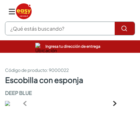
¿Qué estás buscando?
Ingresa tu dirección de entrega
pinturas
closet
cocinas integrales
:
9000022
sanitarios
escobilla con esponja
comedor
escritorio
DEEP BLUE
pisos
armarios closet
comedores
neveras