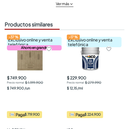
Ver más
Productos similares
-
37
%
-
17
%
Exclusivo online y venta
Exclusivo online y venta
telefónica
telefónica
Ahorro en grande
$ 749.900
$ 229.900
$ 1.199.900
$ 279.990
$
749
.
900
/
un
$
12
,
15
/
ml
Paga
Paga
$ 719.900
$ 224.900