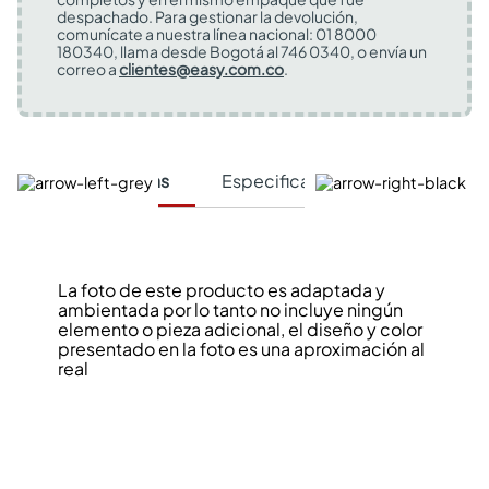
despachado. Para gestionar la devolución,
comunícate a nuestra línea nacional: 01 8000
180340, llama desde Bogotá al 746 0340, o envía un
correo a
clientes@easy.com.co
.
Características
Especificaciones Técnicas
La foto de este producto es adaptada y
ambientada por lo tanto no incluye ningún
elemento o pieza adicional, el diseño y color
presentado en la foto es una aproximación al
real