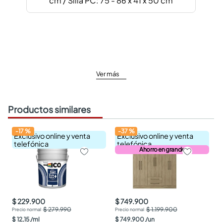
cm / Silla PC: 75 - 86 x 41 x 50 cm
Ver más
Productos similares
-
17
%
-
37
%
Exclusivo online y venta
Exclusivo online y venta
telefónica
telefónica
Ahorro en grande
$ 229.900
$ 749.900
$ 279.990
$ 1.199.900
$
12
,
15
/
ml
$
749
.
900
/
un