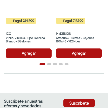
Paga
Paga
$ 224.900
$ 719.900
ICO
M+DESIGN
Vinilo  ViniliICO Tipo 1 Acrílica 
Armario 6 Puertas 2 Cajones 
Blanco x5Galones
180x46 x182 Nuez
Agregar
Agregar
Suscríbete a nuestras
Suscríbete
ofertas y novedades