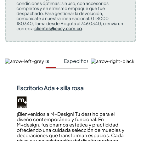
condiciones óptimas: sin uso, con accesorios
completos y en el mismo empaque que fue
despachado. Para gestionar la devolución,
comunícate a nuestra línea nacional: 01 8000
180340, llama desde Bogotá al 746 0340, o envía un
correo a
clientes@easy.com.co
.
Características
Especificaciones Técnicas
Escritorio Ada + silla rosa
¡Bienvenidos a M+Design! Tu destino para el
diseño contemporáneo y funcional. En
M+design, fusionamos estética y practicidad,
ofreciendo una cuidada selección de muebles y
decoraciones que transforman espacios. Cada
pieza es una celebración del diseño moderno,