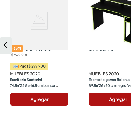
$ 349.900
$ 798.990
-
63
%
$ 949.900
$ 299.900
Paga
MUEBLES 2020
MUEBLES 2020
Escritorio Santorini 
Escritorio gamer Bolonia 
74.5x135.8x46.5 cm blanco 
89.5x136x60 cm negro/ve
Muebles 2020
Muebles 2020
Agregar
Agregar