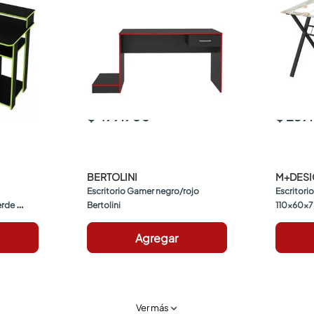
$ 499.900
$ 239
BERTOLINI
M+DES
Escritorio Gamer negro/rojo 
Escritorio
rde 
Bertolini
110x60x7
Agregar
Ver más