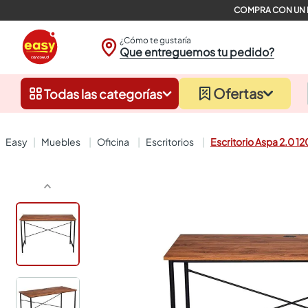
¿Cómo te gustaría
Que entreguemos tu pedido?
Ofertas
Todas las categorías
muebles
oficina
escritorios
Escritorio Aspa 2.0 