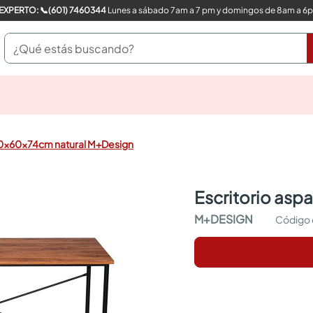
COMPRA CON UN EXPERTO: 📞(601) 7460344
Lunes a sábado 7am a 7 pm y domingos de 8am a 6
¿Qué estás buscando?
pinturas
closet
cocinas integrales
120x60x74cm natural M+Design
sanitarios
comedor
escritorio
escritorio as
pisos
armarios closet
M+DESIGN
comedores
neveras