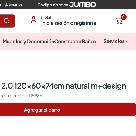
pm.
¡Llámanos!
Código de ética
0
¡Hola!
Inicia sesión o regístrate
Servicios
Muebles y Decoración
Constructor
Baños
pa 2.0 120x60x74cm natural m+design
:
1315989
Agregar al carro