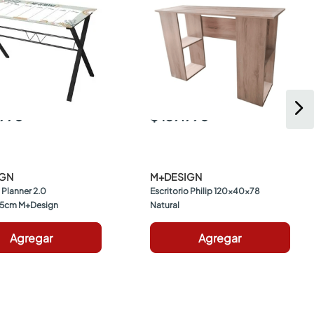
.990
$ 159.990
IGN
M+DESIGN
 Planner 2.0 
Escritorio Philip 120x40x78 
5cm M+Design
Natural
Agregar
Agregar