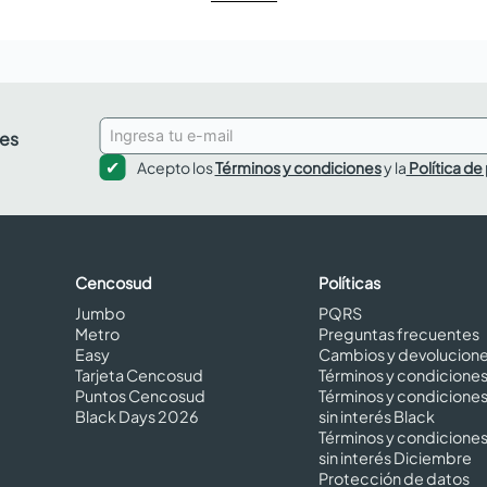
des
Acepto los
Términos y condiciones
y la
Política de
Cencosud
Políticas
Jumbo
PQRS
Metro
Preguntas frecuentes
Easy
Cambios y devolucion
Tarjeta Cencosud
Términos y condicione
Puntos Cencosud
Términos y condicione
Black Days 2026
sin interés Black
Términos y condicione
sin interés Diciembre
Protección de datos