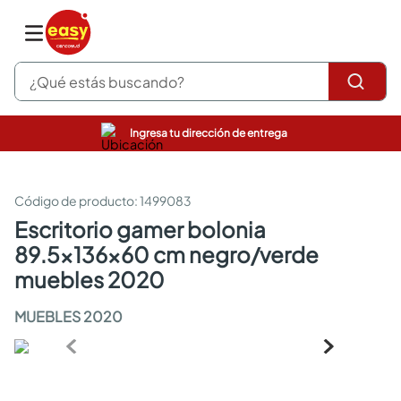
¿Qué estás buscando?
Ingresa tu dirección de entrega
pinturas
closet
cocinas integrales
:
1499083
sanitarios
escritorio gamer bolonia
comedor
89.5x136x60 cm negro/verde
escritorio
pisos
muebles 2020
armarios closet
comedores
MUEBLES 2020
neveras