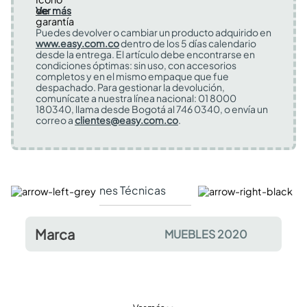
Ver más
Puedes devolver o cambiar un producto adquirido en
www.easy.com.co
dentro de los 5 días calendario
desde la entrega. El artículo debe encontrarse en
condiciones óptimas: sin uso, con accesorios
completos y en el mismo empaque que fue
despachado. Para gestionar la devolución,
comunícate a nuestra línea nacional: 01 8000
180340, llama desde Bogotá al 746 0340, o envía un
correo a
clientes@easy.com.co
.
Especificaciones Técnicas
Comentarios y valor
Marca
MUEBLES 2020