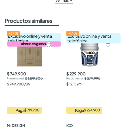
Ver más
Productos similares
-
37
%
-
17
%
Exclusivo online y venta
Exclusivo online y venta
telefónica
telefónica
Ahorro en grande
$ 749.900
$ 229.900
$ 1.199.900
$ 279.990
$
749
.
900
/
un
$
12
,
15
/
ml
Paga
Paga
$ 719.900
$ 224.900
M+DESIGN
ICO