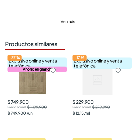
Ver más
Productos similares
-
37
%
-
17
%
Exclusivo online y venta
Exclusivo online y venta
telefónica
telefónica
Ahorro en grande
$ 749.900
$ 229.900
$ 1.199.900
$ 279.990
$
749
.
900
/
un
$
12
,
15
/
ml