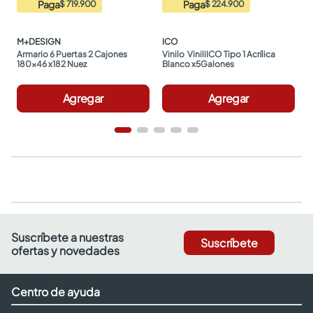
Paga
Paga
$ 719.900
$ 224.900
M+DESIGN
ICO
Armario 6 Puertas 2 Cajones 
Vinilo  ViniliICO Tipo 1 Acrílica 
180x46 x182 Nuez
Blanco x5Galones
Agregar
Agregar
Suscríbete a nuestras
Suscríbete
ofertas y novedades
Centro de ayuda