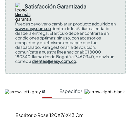
Satisfacción Garantizada
Ver más
Puedes devolver o cambiar un producto adquirido en
www.easy.com.co
dentro de los 5 días calendario
desde la entrega. El artículo debe encontrarse en
condiciones óptimas: sin uso, con accesorios
completos y en el mismo empaque que fue
despachado. Para gestionar la devolución,
comunícate a nuestra línea nacional: 01 8000
180340, llama desde Bogotá al 746 0340, o envía un
correo a
clientes@easy.com.co
.
Características
Especificaciones Técnicas
Escritorio Rose 120X76X43 Cm