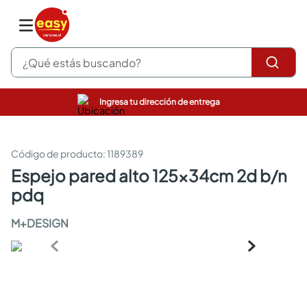
¿Qué estás buscando?
Ingresa tu dirección de entrega
pinturas
closet
cocinas integrales
:
1189389
sanitarios
espejo pared alto 125x34cm 2d b/n
comedor
pdq
escritorio
pisos
M+DESIGN
comedores
armarios closet
neveras