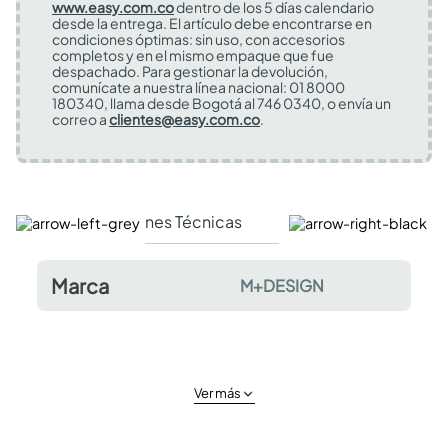
www.easy.com.co
dentro de los 5 días calendario
desde la entrega. El artículo debe encontrarse en
condiciones óptimas: sin uso, con accesorios
completos y en el mismo empaque que fue
despachado. Para gestionar la devolución,
comunícate a nuestra línea nacional: 01 8000
180340, llama desde Bogotá al 746 0340, o envía un
correo a
clientes@easy.com.co
.
Especificaciones Técnicas
Comentarios y valor
Marca
M+DESIGN
Ver más