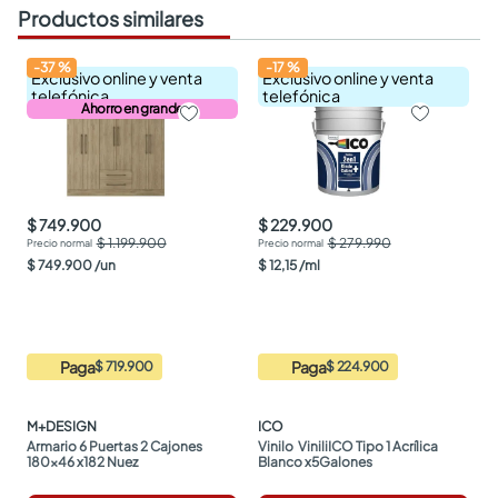
Productos similares
-
37
%
-
17
%
Exclusivo online y venta
Exclusivo online y venta
telefónica
telefónica
Ahorro en grande
$ 749.900
$ 229.900
$ 1.199.900
$ 279.990
$
749
.
900
/
un
$
12
,
15
/
ml
Paga
Paga
$ 719.900
$ 224.900
M+DESIGN
ICO
Armario 6 Puertas 2 Cajones 
Vinilo  ViniliICO Tipo 1 Acrílica 
180x46 x182 Nuez
Blanco x5Galones