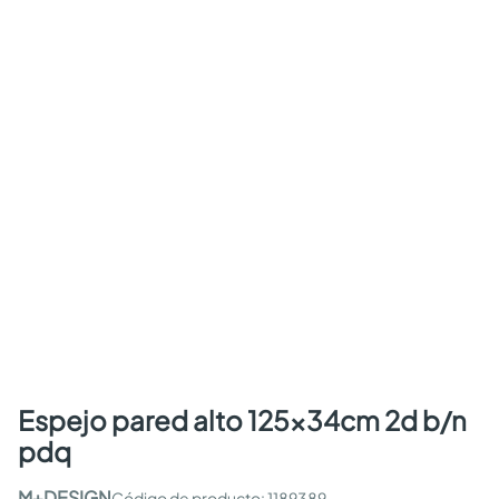
espejo pared alto 125x34cm 2d b/n
pdq
M+DESIGN
:
1189389