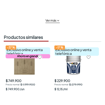
Ver más
Productos similares
-
37
%
-
17
%
Exclusivo online y venta
Exclusivo online y venta
telefónica
telefónica
Ahorro en grande
$ 749.900
$ 229.900
$ 1.199.900
$ 279.990
$
749
.
900
/
un
$
12
,
15
/
ml