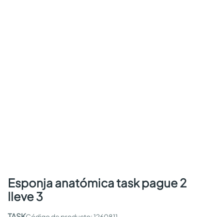
esponja anatómica task pague 2
lleve 3
TASK
:
1260811