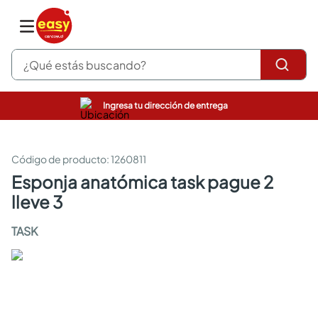
¿Qué estás buscando?
Ingresa tu dirección de entrega
pinturas
closet
cocinas integrales
:
1260811
sanitarios
esponja anatómica task pague 2
comedor
lleve 3
escritorio
pisos
TASK
armarios closet
comedores
neveras