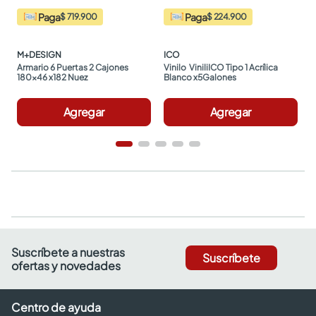
Paga
Paga
$ 719.900
$ 224.900
M+DESIGN
ICO
Armario 6 Puertas 2 Cajones 
Vinilo  ViniliICO Tipo 1 Acrílica 
180x46 x182 Nuez
Blanco x5Galones
Agregar
Agregar
Suscríbete a nuestras
Suscríbete
ofertas y novedades
Centro de ayuda