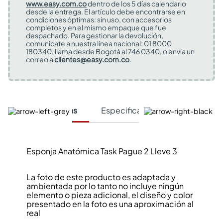
www.easy.com.co
dentro de los 5 días calendario
desde la entrega. El artículo debe encontrarse en
condiciones óptimas: sin uso, con accesorios
completos y en el mismo empaque que fue
despachado. Para gestionar la devolución,
comunícate a nuestra línea nacional: 01 8000
180340, llama desde Bogotá al 746 0340, o envía un
correo a
clientes@easy.com.co
.
Características
Especificaciones Técnicas
Esponja Anatómica Task Pague 2 Lleve 3
La foto de este producto es adaptada y
ambientada por lo tanto no incluye ningún
elemento o pieza adicional, el diseño y color
presentado en la foto es una aproximación al
real