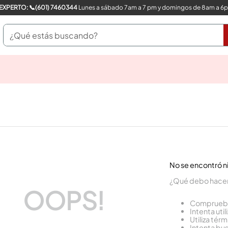
COMPRA CON UN EXPERTO: 📞(601) 7460344
Lunes a sábado 7am a 7 pm y domingos de 8am a 6
¿Qué estás buscando?
pinturas
closet
cocinas integrales
sanitarios
comedor
escritorio
pisos
armarios closet
No se encontró 
comedores
neveras
¿Qué debo hace
OOPS!
Comprueba 
Intenta util
Utiliza tér
Intenta bu