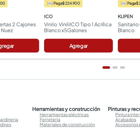
900
Paga
$ 224.900
Paga
$ 
ICO
KLIPEN
ertas 2 Cajones 
Vinilo  ViniliICO Tipo 1 Acrílica 
Sanitario
 Nuez
Blanco x5Galones
Blanco
gregar
Agregar
Herramientas y construcción
Pinturas y re
Herramientas eléctricas
Pintura inter
ardineria
Ferreteria
Acabados
rdines
Materiales de construcción
Accesorios 