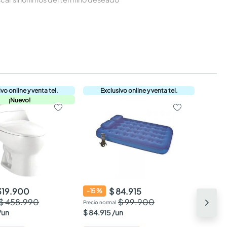
¡Nuevo!
319.900
$ 84.915
-
15
%
$ 458.990
$ 99.900
/
un
$
84
.
915
/
un