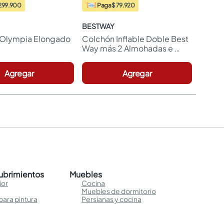
299.900
Paga
$ 79.920
BESTWAY
 Olympia Elongado 
Colchón Inflable Doble Best 
Way más 2 Almohadas e 
Inflador
Agregar
Agregar
cubrimientos
Muebles
ior
Cocina
Muebles de dormitorio
para pintura
Persianas y cocina