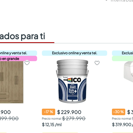
dos para ti
o en grande
9.900
$ 229.900
$ 
-
17
%
-
30
%
.199.900
$ 279.990
$
12
,
15
/
ml
$
319
.
900