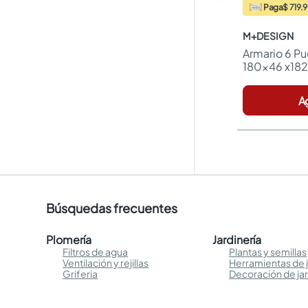
Paga
$ 719.
M+DESIGN
Armario 6 Pu
180x46 x182
A
Búsquedas frecuentes
Plomería
Jardinería
Filtros de agua
Plantas y semillas
Ventilación y rejillas
Herramientas de j
Griferia
Decoración de ja