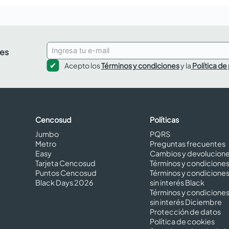
des
Acepto los
Términos y condiciones
y la
Política de
Cencosud
Políticas
Jumbo
PQRS
Metro
Preguntas frecuentes
Easy
Cambios y devolucion
Tarjeta Cencosud
Términos y condicione
Puntos Cencosud
Términos y condicione
Black Days 2026
sin interés Black
Términos y condicione
sin interés Diciembre
Protección de datos
Política de cookies