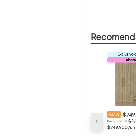
Recomenda
Ahorr
$ 74
-
37
%
$ 1
$
749
.
900
/
un