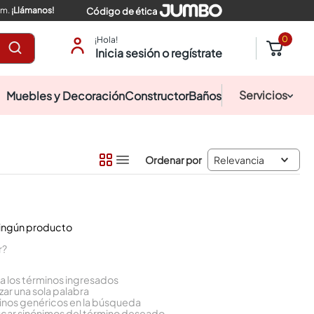
pm.
¡Llámanos!
Código de ética
0
¡Hola!
Inicia sesión o regístrate
Servicios
Muebles y Decoración
Constructor
Baños
Relevancia
ningún producto
r?
los términos ingresados
izar una sola palabra
minos genéricos en la búsqueda
scar sinónimos del término deseado