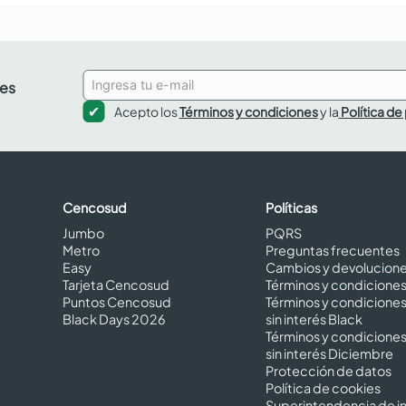
des
Acepto los
Términos y condiciones
y la
Política de
Cencosud
Políticas
Jumbo
PQRS
Metro
Preguntas frecuentes
Easy
Cambios y devolucion
Tarjeta Cencosud
Términos y condicione
Puntos Cencosud
Términos y condicione
Black Days 2026
sin interés Black
Términos y condicione
sin interés Diciembre
Protección de datos
Política de cookies
Superintendencia de in