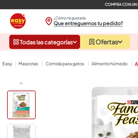
¿Cómo te gustaría
Que entreguemos tu pedido?
Ofertas
Todas las categorías
mascotas
comida para gatos
alimento húmedo
A