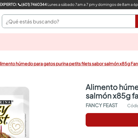
COMPRA CON UN EXPERTO: 📞(601) 7460344
Lunes a sábado 7am a 7 pm y domingos de 8am a 6
¿Qué estás buscando?
pinturas
closet
cocinas integrales
limento húmedo para gatos purina petits filets sabor salmón x85g Fa
sanitarios
comedor
escritorio
alimento húmedo para gatos purina petits filets sabor
pisos
salmón x85g fa
armarios closet
comedores
FANCY FEAST
neveras