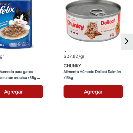
0
$ 5900
gr
$
37
,
82
/
gr
CHUNKY
 húmedo para gatos 
Alimento Húmedo Delicat Salmón 
bor atún en salsa x85g 
x156g
Agregar
Agregar