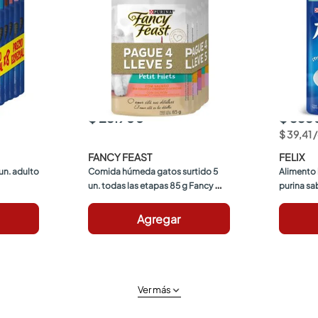
$ 23.900
$ 335
$
39
,
41
/
FANCY FEAST
FELIX
n. adulto 
Comida húmeda gatos surtido 5 
Alimento
un. todas las etapas 85 g Fancy 
purina sa
Feast
Felix
Agregar
Ver más