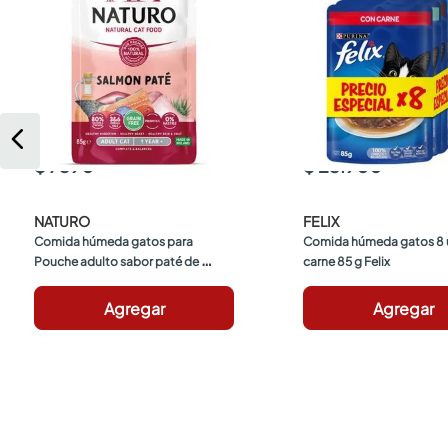
$ 7390
$ 23.900
NATURO
FELIX
Comida húmeda gatos para 
Comida húmeda gatos 8 u
Pouche adulto sabor paté de 
carne 85 g Felix
salmón 85g Naturo
Agregar
Agregar