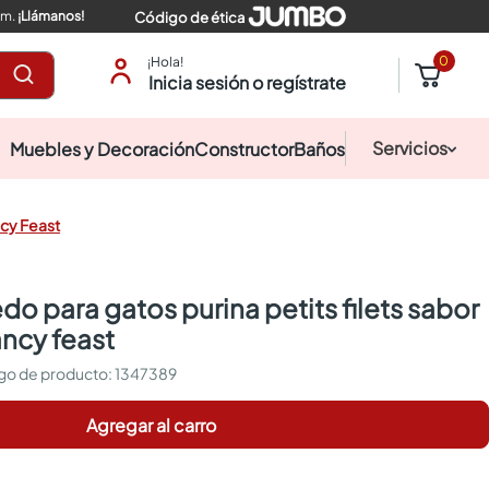
pm.
¡Llámanos!
Código de ética
0
¡Hola!
Inicia sesión o regístrate
Servicios
Muebles y Decoración
Constructor
Baños
ncy Feast
ncy feast
:
1347389
Agregar al carro