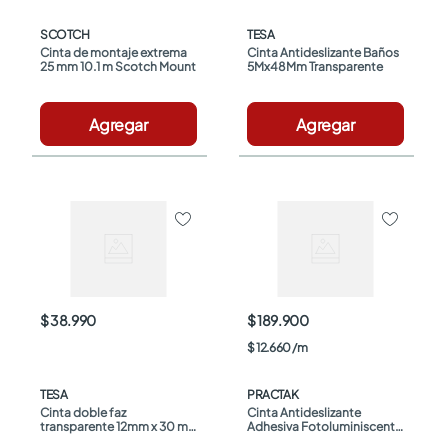
SCOTCH
TESA
Cinta de montaje extrema 
Cinta Antideslizante Baños 
25 mm 10.1 m Scotch Mount
5Mx48Mm Transparente
Agregar
Agregar
$ 38.990
$ 189.900
$
12
.
660
/
m
TESA
PRACTAK
Cinta doble faz 
Cinta Antideslizante 
transparente 12mm x 30 m 
Adhesiva Fotoluminiscente 
Tesa
50 Mm x 15 Mts