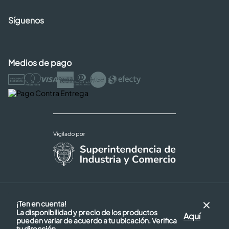
Síguenos
Medios de pago
Copyright © 2026 Cencosud - Easy
¡Ten en cuenta!
Términos y Condiciones |
La disponibilidad y precio de los productos
Seguridad y Privacidad |
Aquí
pueden variar de acuerdo a tu ubicación. Verifica
Código de ética
tu dirección