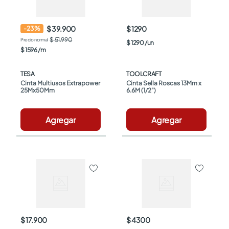
$ 39.900
$ 1290
-
23
%
$ 51.990
$
1290
/
un
$
1596
/
m
TESA
TOOLCRAFT
Cinta Multiusos Extrapower 
Cinta Sella Roscas 13Mm x 
25Mx50Mm
6.6M (1/2")
Agregar
Agregar
$ 17.900
$ 4300