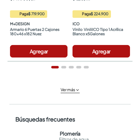
Paga
$ 719.900
Paga
$ 224.900
M+DESIGN
ICO
Armario 6 Puertas 2 Cajones 
Vinilo  ViniliICO Tipo 1 Acrílica 
180x46 x182 Nuez
Blanco x5Galones
Agregar
Agregar
Ver más
Búsquedas frecuentes
Plomería
Filtros de agua