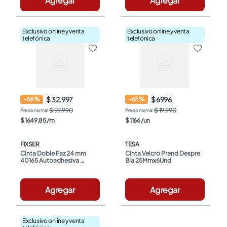
Agregar
Agregar
Exclusivo online y venta
Exclusivo online y venta
telefónica
telefónica
$ 32.997
$ 6996
-
66
%
-
65
%
$ 99.990
$ 19.990
$
1649
,
85
/
m
$
1166
/
un
FIXSER
TESA
Cinta Doble Faz 24 mm 
Cinta Velcro Prend Despre 
40165 Autoadhesiva 
Bla 25Mmx6Und
Blanco x20m
Agregar
Agregar
Exclusivo online y venta