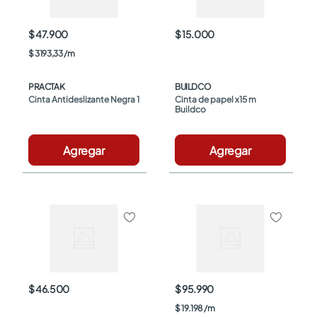
$ 47.900
$ 15.000
$
3193
,
33
/
m
PRACTAK
BUILDCO
Cinta Antideslizante Negra 1
Cinta de papel x15 m 
Buildco
Agregar
Agregar
$ 46.500
$ 95.990
$
19
.
198
/
m