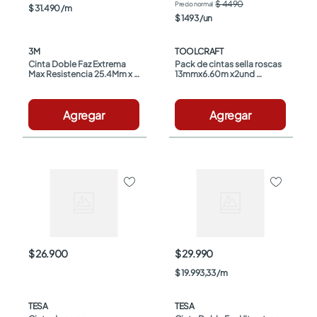
$ 4490
$
31
.
490
/
m
$
1493
/
un
3M
TOOLCRAFT
Cinta Doble Faz Extrema 
Pack de cintas sella roscas 
Max Resistencia 25.4Mm x 
13mmx6.60m x2und 
1.52M
Toolcraft
Agregar
Agregar
$ 26.900
$ 29.990
$
19
.
993
,
33
/
m
TESA
TESA