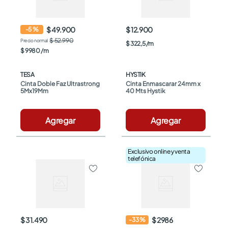
$ 49.900
$ 12.900
-
5
%
$ 52.990
$
322
,
5
/
m
$
9980
/
m
TESA
HYSTIK
Cinta Doble Faz Ultrastrong 
Cinta Enmascarar 24mm x 
5Mx19Mm
40 Mts Hystik
Agregar
Agregar
Exclusivo online y venta
telefónica
$ 31.490
$ 2986
-
33
%