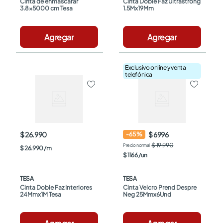
Cinta de enmascarar 
Cinta Doble Faz Ultrastrong 
3.8x5000 cm Tesa
1.5Mx19Mm
Agregar
Agregar
Exclusivo online y venta
telefónica
$ 26.990
$ 6996
-
65
%
$ 19.990
$
26
.
990
/
m
$
1166
/
un
TESA
TESA
Cinta Doble Faz Interiores 
Cinta Velcro Prend Despre 
24Mmx1M Tesa
Neg 25Mmx6Und