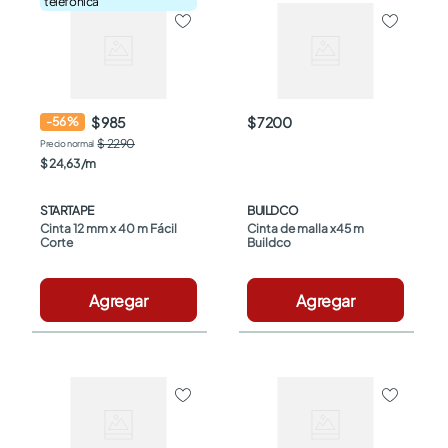
telefónica
$ 985
$ 7200
-
56
%
$ 2290
$
24
,
63
/
m
STARTAPE
BUILDCO
Cinta 12 mm x 40 m Fácil 
Cinta de malla x45 m 
Corte
Buildco
Agregar
Agregar