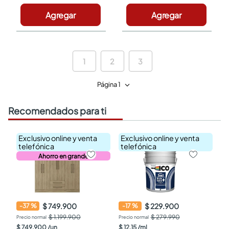
Agregar
Agregar
1
2
3
Página 1
Recomendados para ti
Exclusivo online y venta
Exclusivo online y venta
telefónica
telefónica
Ahorro en grande
$ 749.900
$ 229.900
-
37
%
-
17
%
$ 1.199.900
$ 279.990
$
749
.
900
/
un
$
12
,
15
/
ml