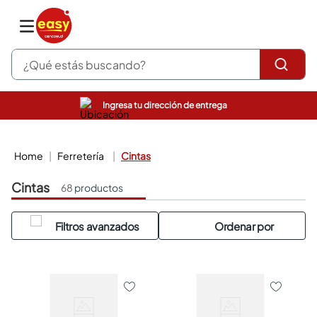
¿Qué estás buscando?
Ingresa tu dirección de entrega
pinturas
closet
cocinas integrales
ferretería
cintas
sanitarios
comedor
cintas
68
productos
escritorio
pisos
armarios closet
comedores
neveras