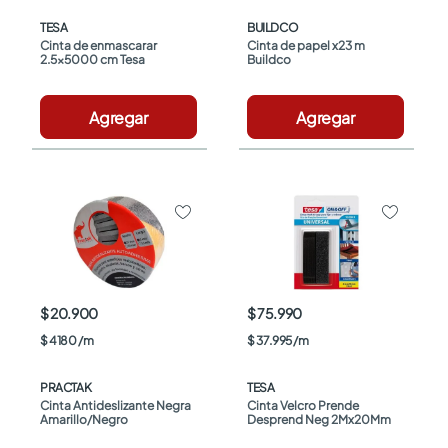
TESA
BUILDCO
Cinta de enmascarar 
Cinta de papel x23 m 
2.5x5000 cm Tesa
Buildco
Agregar
Agregar
$ 20.900
$ 75.990
$
4180
/
m
$
37
.
995
/
m
PRACTAK
TESA
Cinta Antideslizante Negra 
Cinta Velcro Prende 
Amarillo/Negro
Desprend Neg 2Mx20Mm