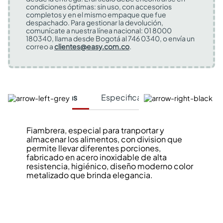
condiciones óptimas: sin uso, con accesorios
completos y en el mismo empaque que fue
despachado. Para gestionar la devolución,
comunícate a nuestra línea nacional: 01 8000
180340, llama desde Bogotá al 746 0340, o envía un
correo a
clientes@easy.com.co
.
Características
Especificaciones Técnicas
Fiambrera, especial para tranportar y
almacenar los alimentos, con division que
permite llevar diferentes porciones,
fabricado en acero inoxidable de alta
resistencia, higiénico, diseño moderno color
metalizado que brinda elegancia.