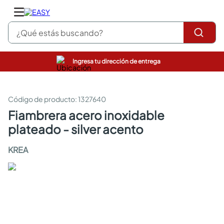
¿Qué estás buscando?
Ingresa tu dirección de entrega
pinturas
closet
cocinas integrales
:
1327640
sanitarios
fiambrera acero inoxidable
comedor
plateado - silver acento
escritorio
pisos
KREA
comedores
armarios closet
neveras