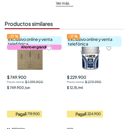
Ver más
Productos similares
-
37
%
-
17
%
Exclusivo online y venta
Exclusivo online y venta
telefónica
telefónica
Ahorro en grande
$ 749.900
$ 229.900
$ 1.199.900
$ 279.990
$
749
.
900
/
un
$
12
,
15
/
ml
Paga
Paga
$ 719.900
$ 224.900