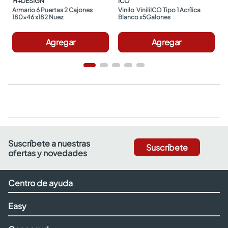
M+DESIGN
ICO
Armario 6 Puertas 2 Cajones 
Vinilo  ViniliICO Tipo 1 Acrílica 
180x46 x182 Nuez
Blanco x5Galones
Agregar
Agregar
Suscríbete a nuestras
Suscríbete
ofertas y novedades
Centro de ayuda
Easy