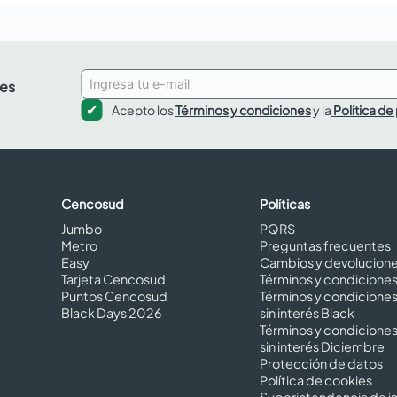
des
Acepto los
Términos y condiciones
y la
Política de
Cencosud
Políticas
Jumbo
PQRS
Metro
Preguntas frecuentes
Easy
Cambios y devolucion
Tarjeta Cencosud
Términos y condicione
Puntos Cencosud
Términos y condicione
Black Days 2026
sin interés Black
Términos y condicione
sin interés Diciembre
Protección de datos
Política de cookies
Superintendencia de in