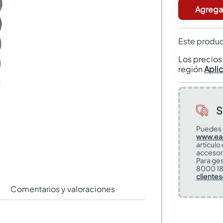
Agregar
Este produc
Los precio
región
Apli
S
Puedes 
www.ea
artículo
accesor
Para ges
8000 18
cliente
Comentarios y valoraciones