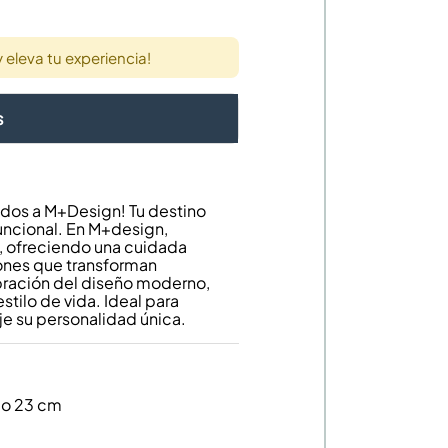
eleva tu experiencia!
s
dos a M+Design! Tu destino
uncional. En M+design,
, ofreciendo una cuidada
ones que transforman
bración del diseño moderno,
estilo de vida. Ideal para
je su personalidad única.
rio 23 cm