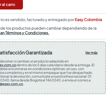
 al carro
to es vendido, facturado y entregado por
Easy Colombia
s de los productos pueden cambiar dependiendo de la
can Términos y Condiciones.
atisfacción Garantizada
Ver más
devolver o cambiar un producto adquirido en
sy.com.co
dentro de los 5 días calendario desde la entrega. El
 debe encontrarse en condiciones óptimas: sin uso, con
ios completos y en el mismo empaque que fue despachado.
tionar la devolución, comunícate a nuestra línea nacional: 01
0340, llama desde Bogotá al 746 0340, o envía un correo a
s@easy.com.co
.