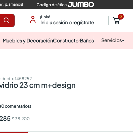
pm.
¡Llámanos!
Código de ética
0
¡Hola!
Inicia sesión o regístrate
Servicios
Muebles y Decoración
Constructor
Baños
:
1458252
o vidrio 23 cm m+design
☆
(0 comentarios)
.285
$ 38.900