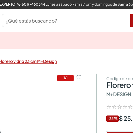
COMPRA CON UN EXPERTO: 📞(601) 7460344
Lunes a sábado 7am a 7 pm y domingos de 8am a 6
¿Qué estás buscando?
pinturas
closet
cocinas integrales
Florero vidrio 23 cm M+Design
sanitarios
comedor
escritorio
1
/
1
florer
pisos
armarios closet
M+DESIGN
comedores
neveras
☆
☆
☆
☆
$ 25
-
35
%