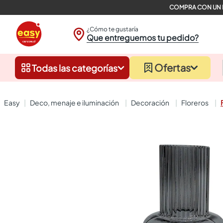
¿Cómo te gustaría
Que entreguemos tu pedido?
Ofertas
Todas las categorías
deco, menaje e iluminación
decoración
floreros