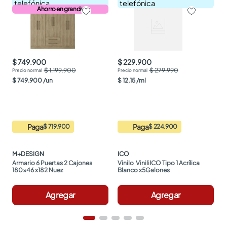
telefónica
telefónica
Ahorro en grande
$ 749.900
$ 229.900
$ 1.199.900
$ 279.990
$
749
.
900
/
un
$
12
,
15
/
ml
Paga
Paga
$ 719.900
$ 224.900
M+DESIGN
ICO
Armario 6 Puertas 2 Cajones 
Vinilo  ViniliICO Tipo 1 Acrílica 
180x46 x182 Nuez
Blanco x5Galones
Agregar
Agregar