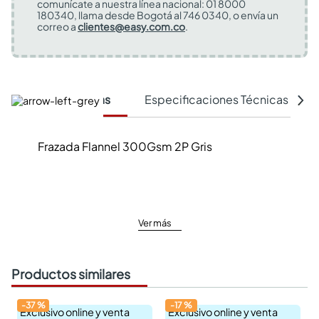
comunícate a nuestra línea nacional: 01 8000
180340, llama desde Bogotá al 746 0340, o envía un
correo a
clientes@easy.com.co
.
Características
Especificaciones Técnicas
Frazada Flannel 300Gsm 2P Gris
Ver más
Productos similares
-
37
%
-
17
%
Exclusivo online y venta
Exclusivo online y venta