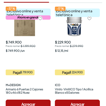
-
37
%
-
17
%
Exclusivo online y venta
Exclusivo online y venta
telefónica
telefónica
Ahorro en grande
$ 749.900
$ 229.900
$ 1.199.900
$ 279.990
$
749
.
900
/
un
$
12
,
15
/
ml
Paga
Paga
$ 719.900
$ 224.900
M+DESIGN
ICO
Armario 6 Puertas 2 Cajones 
Vinilo  ViniliICO Tipo 1 Acrílica 
180x46 x182 Nuez
Blanco x5Galones
Agregar
Agregar