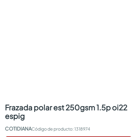
frazada polar est 250gsm 1.5p oi22
espig
COTIDIANA
:
1318974