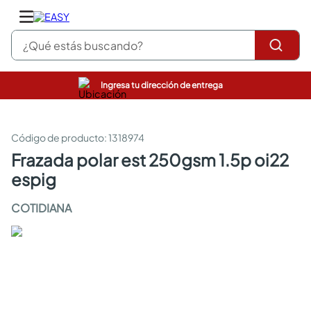
¿Qué estás buscando?
Ingresa tu dirección de entrega
pinturas
closet
cocinas integrales
:
1318974
sanitarios
frazada polar est 250gsm 1.5p oi22
comedor
espig
escritorio
pisos
COTIDIANA
comedores
armarios closet
neveras