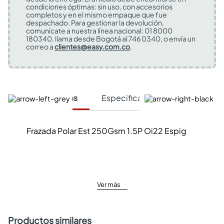
condiciones óptimas: sin uso, con accesorios
completos y en el mismo empaque que fue
despachado. Para gestionar la devolución,
comunícate a nuestra línea nacional: 01 8000
180340, llama desde Bogotá al 746 0340, o envía un
correo a
clientes@easy.com.co
.
Características
Especificaciones Técnicas
Frazada Polar Est 250Gsm 1.5P Oi22 Espig
Ver más
Productos similares