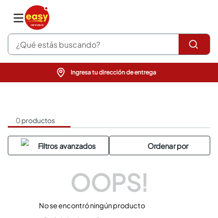
¿Qué estás buscando?
Ingresa tu dirección de entrega
pinturas
closet
cocinas integrales
sanitarios
0
productos
comedor
escritorio
pisos
armarios closet
comedores
OOPS!
neveras
No se encontró ningún producto