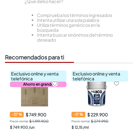
¿Qué debo hacer?
Comprueba los términos ingresados
Intenta utilizar una sola palabra
Utiliza términos genéricos en la
búsqueda
Intenta buscar sinónimos del término
deseado
Recomendados para ti
Exclusivo online y venta
Exclusivo online y venta
telefónica
telefónica
Ahorro en grande
$ 749.900
$ 229.900
-
37
%
-
17
%
$ 1.199.900
$ 279.990
$
749
.
900
/
un
$
12
,
15
/
ml