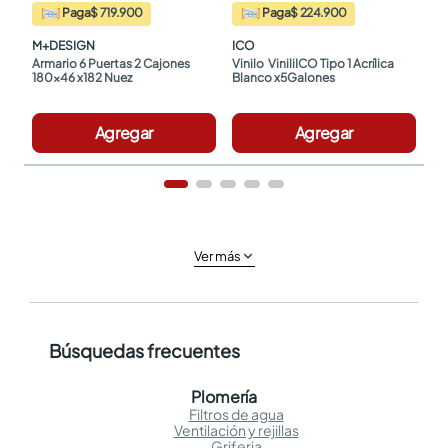
Paga
$ 719.900
Paga
$ 224.900
M+DESIGN
ICO
Armario 6 Puertas 2 Cajones 
Vinilo  ViniliICO Tipo 1 Acrílica 
180x46 x182 Nuez
Blanco x5Galones
Agregar
Agregar
Ver más
Búsquedas frecuentes
Plomería
Filtros de agua
Ventilación y rejillas
Griferia