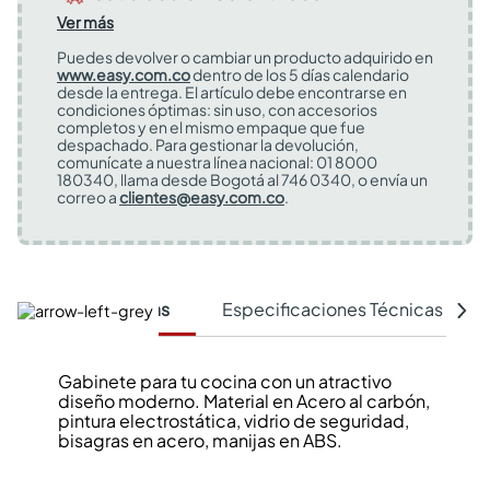
Ver más
Puedes devolver o cambiar un producto adquirido en
www.easy.com.co
dentro de los 5 días calendario
desde la entrega. El artículo debe encontrarse en
condiciones óptimas: sin uso, con accesorios
completos y en el mismo empaque que fue
despachado. Para gestionar la devolución,
comunícate a nuestra línea nacional: 01 8000
180340, llama desde Bogotá al 746 0340, o envía un
correo a
clientes@easy.com.co
.
Características
Especificaciones Técnicas
Gabinete para tu cocina con un atractivo
diseño moderno. Material en Acero al carbón,
pintura electrostática, vidrio de seguridad,
bisagras en acero, manijas en ABS.