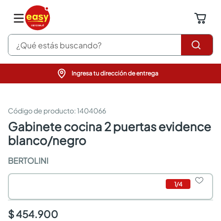
¿Qué estás buscando?
Ingresa tu dirección de entrega
pinturas
closet
cocinas integrales
:
1404066
sanitarios
gabinete cocina 2 puertas evidence
comedor
blanco/negro
escritorio
pisos
BERTOLINI
armarios closet
comedores
neveras
1
/
4
$ 454.900