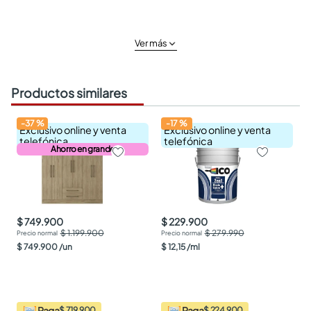
Ver más
Productos similares
-
37
%
-
17
%
Exclusivo online y venta
Exclusivo online y venta
telefónica
telefónica
Ahorro en grande
$ 749.900
$ 229.900
$ 1.199.900
$ 279.990
$
749
.
900
/
un
$
12
,
15
/
ml
Paga
Paga
$ 719.900
$ 224.900