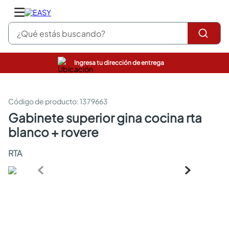
¿Qué estás buscando?
Ingresa tu dirección de entrega
pinturas
closet
cocinas integrales
:
1379663
sanitarios
gabinete superior gina cocina rta
comedor
blanco + rovere
escritorio
pisos
RTA
armarios closet
comedores
neveras