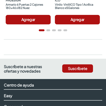
M+DESIGN
ICO
Armario 6 Puertas 2 Cajones 
Vinilo  ViniliICO Tipo 1 Acrílica 
180x46 x182 Nuez
Blanco x5Galones
Agregar
Agregar
Suscríbete a nuestras
Suscríbete
ofertas y novedades
Centro de ayuda
Easy