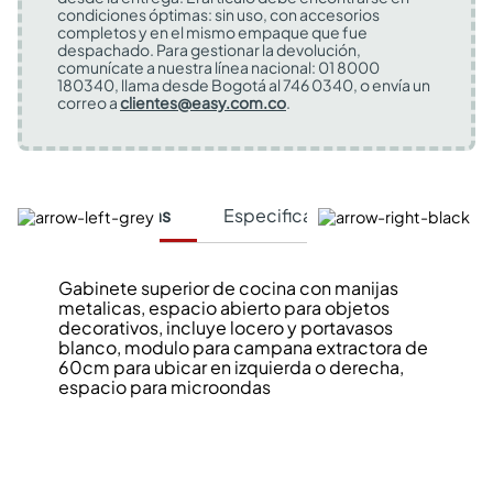
condiciones óptimas: sin uso, con accesorios
completos y en el mismo empaque que fue
despachado. Para gestionar la devolución,
comunícate a nuestra línea nacional: 01 8000
180340, llama desde Bogotá al 746 0340, o envía un
correo a
clientes@easy.com.co
.
Características
Especificaciones Técnicas
Gabinete superior de cocina con manijas
metalicas, espacio abierto para objetos
decorativos, incluye locero y portavasos
blanco, modulo para campana extractora de
60cm para ubicar en izquierda o derecha,
espacio para microondas