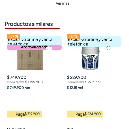
Ver más
Productos similares
-
37
%
-
17
%
Exclusivo online y venta
Exclusivo online y venta
telefónica
telefónica
Ahorro en grande
$ 749.900
$ 229.900
$ 1.199.900
$ 279.990
$
749
.
900
/
un
$
12
,
15
/
ml
Paga
Paga
$ 719.900
$ 224.900