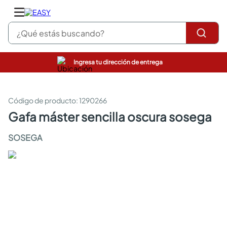
¿Qué estás buscando?
Ingresa tu dirección de entrega
pinturas
closet
cocinas integrales
:
1290266
sanitarios
gafa máster sencilla oscura sosega
comedor
escritorio
SOSEGA
pisos
armarios closet
comedores
neveras