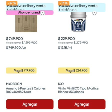
-
37
%
-
17
%
Exclusivo online y venta
Exclusivo online y venta
telefónica
telefónica
Ahorro en grande
$ 749.900
$ 229.900
$ 1.199.900
$ 279.990
$
749
.
900
/
un
$
12
,
15
/
ml
Paga
Paga
$ 719.900
$ 224.900
M+DESIGN
ICO
Armario 6 Puertas 2 Cajones 
Vinilo  ViniliICO Tipo 1 Acrílica 
180x46 x182 Nuez
Blanco x5Galones
Agregar
Agregar