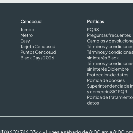
Cencosud
Políticas
Jumbo
PQRS
Metro
Preguntas frecuentes
Easy
Cambios y devolucion
Tarjeta Cencosud
Términos y condicione
Puntos Cencosud
Términos y condicione
Black Days 2026
sin interés Black
Términos y condicione
sin interés Diciembre
Protección de datos
Política de cookies
Superintendencia de in
y comercio SIC PQR
Política de tratamiento
datos
rto:
(601) 746 0344 - Lunes a sábado de 8:00 am a 8:00 p