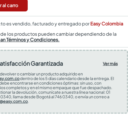
 al carro
to es vendido, facturado y entregado por
Easy Colombia
s de los productos pueden cambiar dependiendo de la
can Términos y Condiciones.
atisfacción Garantizada
Ver más
devolver o cambiar un producto adquirido en
sy.com.co
dentro de los 5 días calendario desde la entrega. El
 debe encontrarse en condiciones óptimas: sin uso, con
ios completos y en el mismo empaque que fue despachado.
tionar la devolución, comunícate a nuestra línea nacional: 01
0340, llama desde Bogotá al 746 0340, o envía un correo a
s@easy.com.co
.