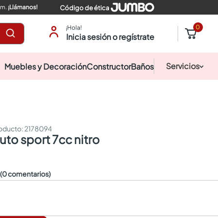
pm.
¡Llámanos!
Código de ética
0
¡Hola!
Inicia sesión o regístrate
Servicios
Muebles y Decoración
Constructor
Baños
:
2178094
auto sport 7cc nitro
☆
(0 comentarios)