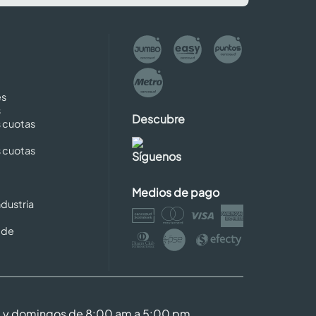
es
s
Descubre
s cuotas
s cuotas
Síguenos
Medios de pago
dustria
 de
m y domingos de 8:00 am a 5:00 pm