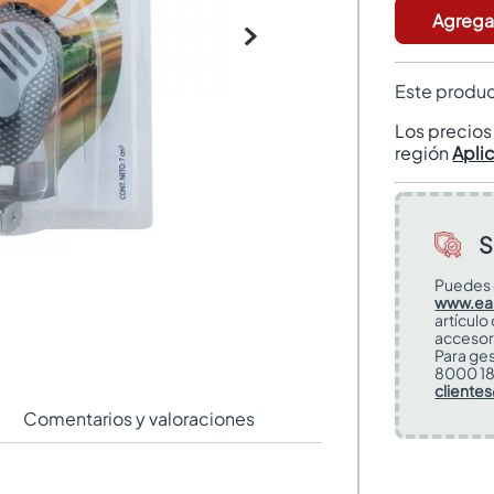
Agregar
Este produc
Los precio
región
Apli
S
Puedes 
www.ea
artículo
accesor
Para ges
8000 18
cliente
Comentarios y valoraciones