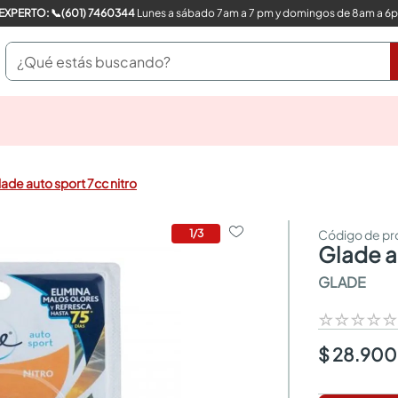
COMPRA CON UN EXPERTO: 📞(601) 7460344
Lunes a sábado 7am a 7 pm y domingos de 8am a 6
¿Qué estás buscando?
pinturas
closet
cocinas integrales
ade auto sport 7cc nitro
sanitarios
comedor
escritorio
1
/
3
glade 
pisos
comedores
GLADE
armarios closet
neveras
☆
☆
☆
☆
$ 28.900