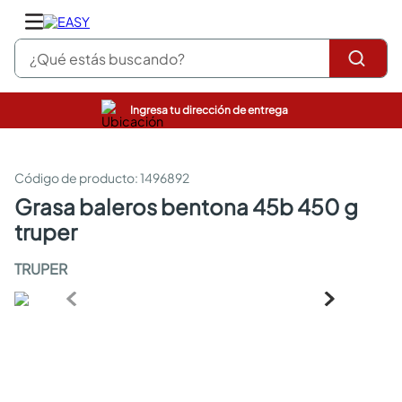
¿Qué estás buscando?
Ingresa tu dirección de entrega
closet
pinturas
cocinas integrales
:
1496892
sanitarios
grasa baleros bentona 45b 450 g
comedor
truper
escritorio
pisos
TRUPER
comedores
armarios closet
neveras