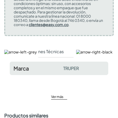
condiciones óptimas: sin uso, con accesorios
completos y en el mismo empaque que fue
despachado. Para gestionar la devolución,
comunícate a nuestra línea nacional: 01 8000
180340, llama desde Bogotá al 746 0340, o envía un
correo a
clientes@easy.com.co
.
Especificaciones Técnicas
Comentarios y valor
Marca
TRUPER
Ver más
Productos similares