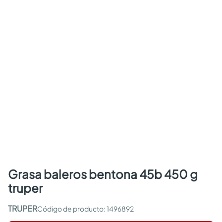
grasa baleros bentona 45b 450 g
truper
TRUPER
:
1496892