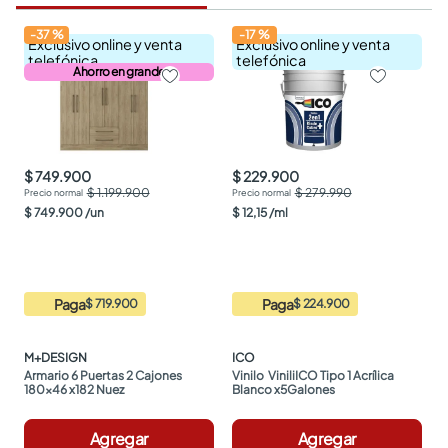
-
37
%
-
17
%
Exclusivo online y venta
Exclusivo online y venta
telefónica
telefónica
Ahorro en grande
$ 749.900
$ 229.900
$ 1.199.900
$ 279.990
$
749
.
900
/
un
$
12
,
15
/
ml
Paga
Paga
$ 719.900
$ 224.900
M+DESIGN
ICO
Armario 6 Puertas 2 Cajones 
Vinilo  ViniliICO Tipo 1 Acrílica 
180x46 x182 Nuez
Blanco x5Galones
Agregar
Agregar