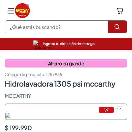
¿Qué estás buscando?
Ingresa tu dirección de entrega
pinturas
closet
Ahorro en grande
cocinas integrales
sanitarios
:
1257935
comedor
hidrolavadora 1305 psi mccarthy
escritorio
pisos
MCCARTHY
armarios closet
comedores
neveras
1
/
7
$ 199.990