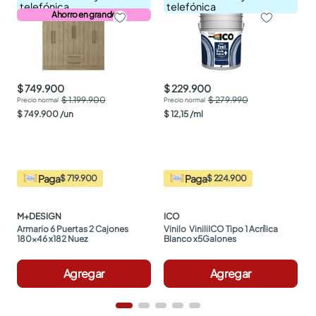
telefónica
telefónica
Ahorro en grande
$ 749.900
$ 229.900
$ 1.199.900
$ 279.990
$
749
.
900
/
un
$
12
,
15
/
ml
Paga
Paga
$ 719.900
$ 224.900
M+DESIGN
ICO
Armario 6 Puertas 2 Cajones 
Vinilo  ViniliICO Tipo 1 Acrílica 
180x46 x182 Nuez
Blanco x5Galones
Agregar
Agregar