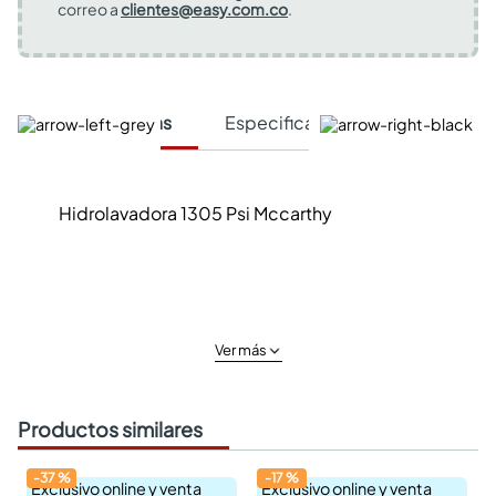
correo a
clientes@easy.com.co
.
Características
Especificaciones Técnicas
Hidrolavadora 1305 Psi Mccarthy
Ver más
Productos similares
-
37
%
-
17
%
Exclusivo online y venta
Exclusivo online y venta