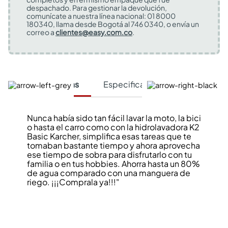
despachado. Para gestionar la devolución,
comunícate a nuestra línea nacional: 01 8000
180340, llama desde Bogotá al 746 0340, o envía un
correo a
clientes@easy.com.co
.
Características
Especificaciones Técnicas
Nunca había sido tan fácil lavar la moto, la bici
o hasta el carro como con la hidrolavadora K2
Basic Karcher, simplifica esas tareas que te
tomaban bastante tiempo y ahora aprovecha
ese tiempo de sobra para disfrutarlo con tu
familia o en tus hobbies. Ahorra hasta un 80%
de agua comparado con una manguera de
riego. ¡¡¡Comprala ya!!!"