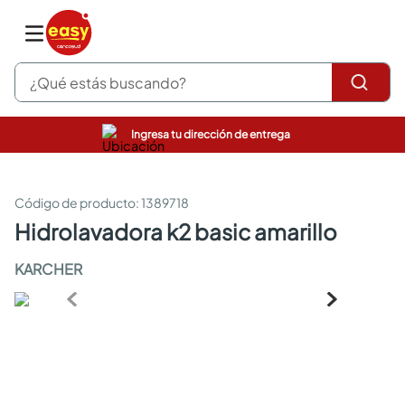
¿Qué estás buscando?
Ingresa tu dirección de entrega
pinturas
closet
cocinas integrales
:
1389718
sanitarios
hidrolavadora k2 basic amarillo
comedor
escritorio
KARCHER
pisos
armarios closet
comedores
neveras