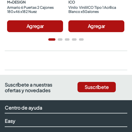
M+DESIGN
ICO
Armario 6 Puertas 2 Cajones 
Vinilo  ViniliICO Tipo 1 Acrílica 
180x46 x182 Nuez
Blanco x5Galones
Agregar
Agregar
Suscríbete a nuestras
Suscríbete
ofertas y novedades
Centro de ayuda
Easy