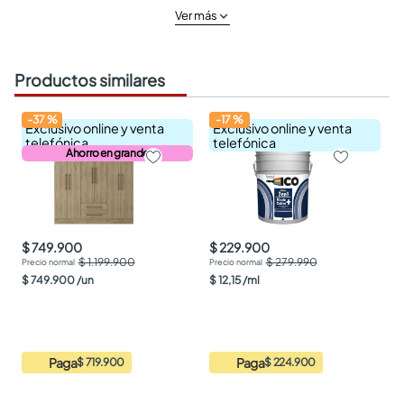
Ver más
Productos similares
-
37
%
-
17
%
Exclusivo online y venta
Exclusivo online y venta
telefónica
telefónica
Ahorro en grande
$ 749.900
$ 229.900
$ 1.199.900
$ 279.990
$
749
.
900
/
un
$
12
,
15
/
ml
Paga
Paga
$ 719.900
$ 224.900