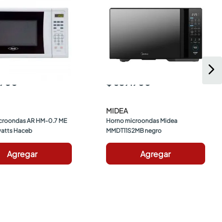
.900
$ 639.900
MIDEA
croondas AR HM-0.7 ME 
Horno microondas Midea 
watts Haceb
MMDT11S2MB negro
Agregar
Agregar