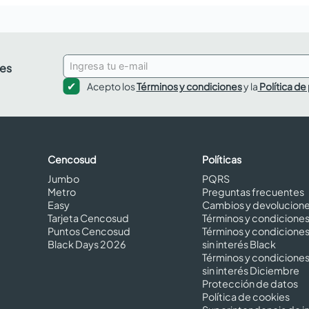
des
Acepto los
Términos y condiciones
y la
Política de
Cencosud
Políticas
Jumbo
PQRS
Metro
Preguntas frecuentes
Easy
Cambios y devolucion
Tarjeta Cencosud
Términos y condicione
Puntos Cencosud
Términos y condicione
Black Days 2026
sin interés Black
Términos y condicione
sin interés Diciembre
Protección de datos
Política de cookies