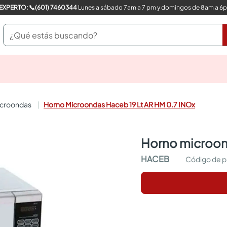
COMPRA CON UN EXPERTO: 📞(601) 7460344
Lunes a sábado 7am a 7 pm y domingos de 8am a 6
¿Qué estás buscando?
pinturas
closet
cocinas integrales
microondas
Horno Microondas Haceb 19 Lt AR HM 0.7 INOx
sanitarios
comedor
escritorio
horno microon
pisos
armarios closet
HACEB
comedores
neveras