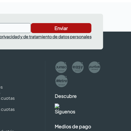
Enviar
 privacidad y de tratamiento de datos personales
es
s
Descubre
s cuotas
s cuotas
Síguenos
Medios de pago