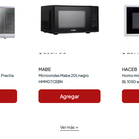
$ 368.900
$ 269
MABE
HACEB
Practia 
Microondas Mabe 20L negro 
Horno mi
HMM07CEBN
BL 1050 
Agregar
Ver más