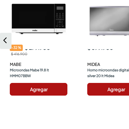
$ 279.900
$ 399.900
-
32
%
$ 416.900
MABE
MIDEA
Microondas Mabe 19.8 lt 
Horno microondas digital 
HMM07BBW
silver 20 lt Midea
Agregar
Agregar