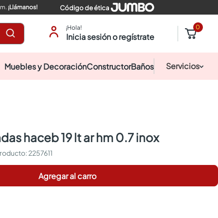
pm.
¡Llámanos!
Código de ética
0
¡Hola!
Inicia sesión o regístrate
Servicios
Muebles y Decoración
Constructor
Baños
das haceb 19 lt ar hm 0.7 inox
:
2257611
Agregar al carro