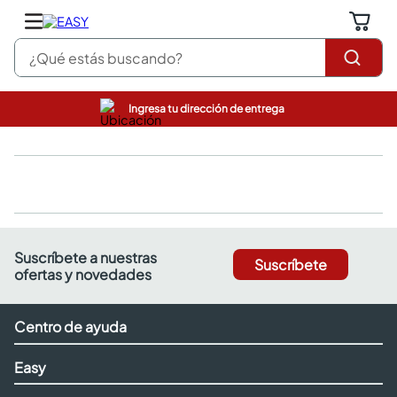
¿Qué estás buscando?
Ingresa tu dirección de entrega
pinturas
closet
cocinas integrales
sanitarios
comedor
escritorio
pisos
Suscríbete a nuestras
Suscríbete
armarios closet
ofertas y novedades
comedores
neveras
Centro de ayuda
Easy