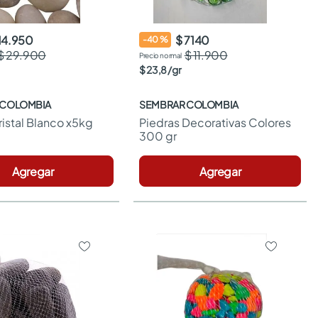
14.950
$ 7140
-
40
%
$ 29.900
$ 11.900
$
23
,
8
/
gr
 COLOMBIA
SEMBRAR COLOMBIA
ristal Blanco x5kg
Piedras Decorativas Colores 
300 gr
Agregar
Agregar