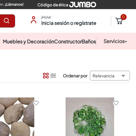
pm.
¡Llámanos!
Código de ética
0
¡Hola!
Inicia sesión o regístrate
Servicios
Muebles y Decoración
Constructor
Baños
Relevancia