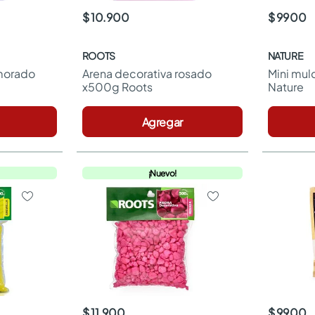
$ 10.900
$ 9900
ROOTS
NATURE
morado 
Arena decorativa rosado 
Mini mulc
x500g Roots
Nature
Agregar
¡Nuevo!
$ 11.900
$ 9900