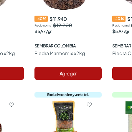
$ 11.940
$ 
-
40
%
-
40
%
$ 19.900
$
5
,
97
/
gr
$
5
,
97
/
gr
SEMBRAR COLOMBIA
SEMBRAR
co x2kg
Piedra Marmomix x2kg
Piedra C
Agregar