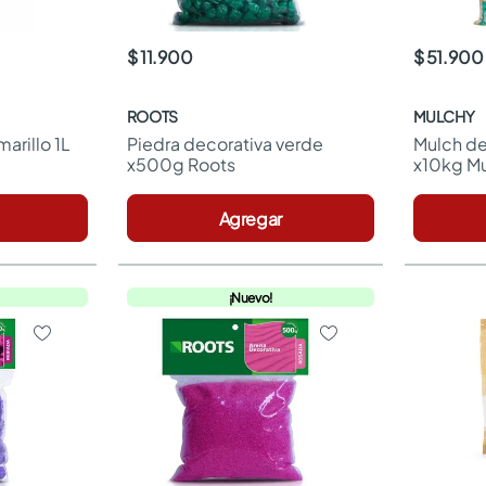
$ 11.900
$ 51.900
ROOTS
MULCHY
arillo 1L 
Piedra decorativa verde 
Mulch dec
x500g Roots
x10kg M
Agregar
¡Nuevo!