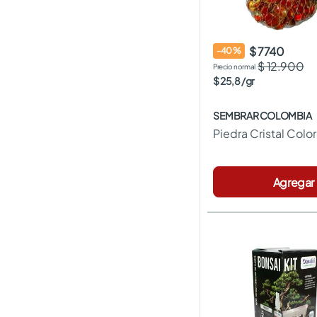
$ 7740
-
40
%
$ 12.900
$
25
,
8
/
gr
SEMBRAR COLOMBIA
Piedra Cristal Colo
Agregar