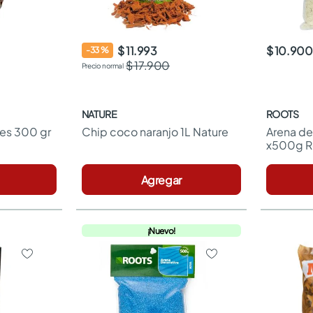
$ 11.993
$ 10.900
-
33
%
$ 17.900
NATURE
ROOTS
res 300 gr
Chip coco naranjo 1L Nature
Arena de
x500g R
Agregar
¡Nuevo!