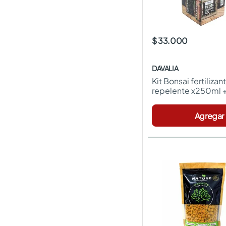
$ 33.000
DAVALIA
Kit Bonsai fertiliza
repelente x250ml +
decorativa x200g D
Agregar