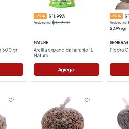
$ 11.993
$ 
-
33
%
-
50
%
$ 17.900
$
2
,
99
/
gr
NATURE
SEMBRAR
a 300 gr
Arcilla expandida naranjo 1L 
Piedra C
Nature
Agregar