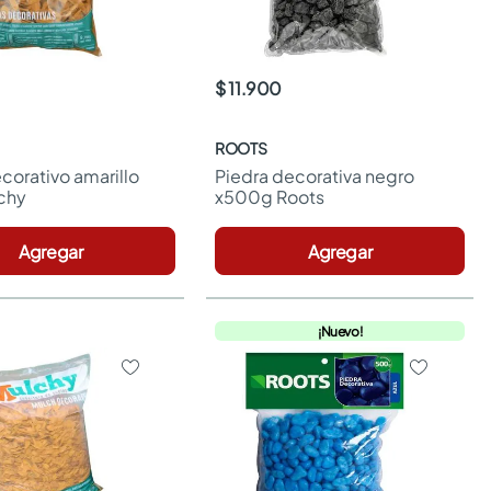
$ 11.900
ROOTS
orativo amarillo 
Piedra decorativa negro 
chy
x500g Roots
Agregar
Agregar
¡Nuevo!