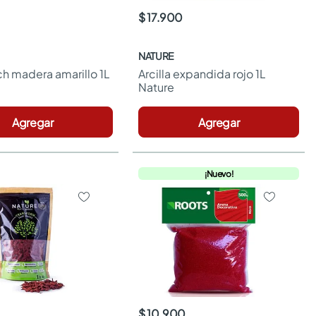
$ 17.900
NATURE
h madera amarillo 1L 
Arcilla expandida rojo 1L 
Nature
Agregar
Agregar
¡Nuevo!
$ 10.900