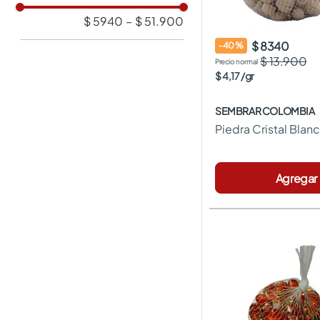
$ 5940
–
$ 51.900
$ 8340
-
40
%
$ 13.900
$
4
,
17
/
gr
SEMBRAR COLOMBIA
Piedra Cristal Blan
Agregar