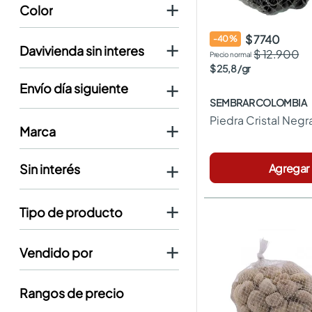
color
Amarillo
$ 7740
-
40
%
davivienda sin interes
Azul
$ 12.900
Blanco
$
25
,
8
/
gr
No
Gris
Morado
SEMBRAR COLOMBIA
Naranjo
No
Piedra Cristal Negr
Negro
marca
Rojo
Rosado
ROOTS
Surtido
Agregar
SEMBRAR COLOMBIA
NATURE
No
MULCHY
tipo de producto
DAVALIA
Piedras Decorativas
vendido por
Piedras
Arenas
Easy
Fertilizantes
rangos de precio