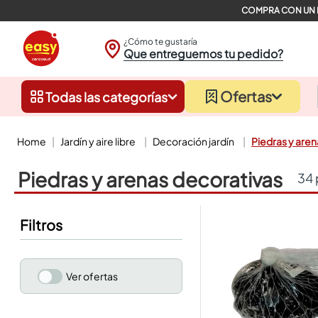
¿Cómo te gustaría
Que entreguemos tu pedido?
Ofertas
Todas las categorías
jardín y aire libre
decoración jardín
piedras y are
piedras y arenas decorativas
34
Filtros