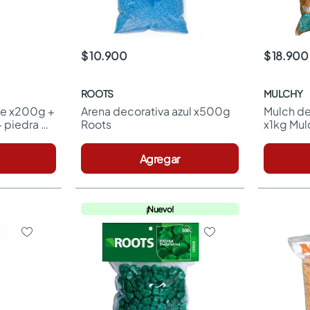
$ 10.900
$ 18.900
ROOTS
MULCHY
nte x200g + 
Arena decorativa azul x500g 
Mulch dec
 piedra 
Roots
x1kg Mul
avalia
Agregar
¡Nuevo!