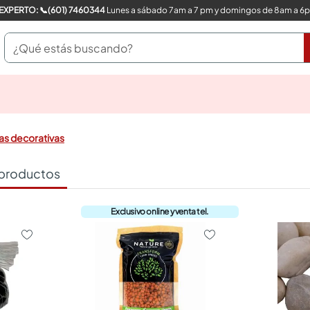
COMPRA CON UN EXPERTO: 📞(601) 7460344
Lunes a sábado 7am a 7 pm y domingos de 8am a 6
¿Qué estás buscando?
pinturas
closet
cocinas integrales
nas decorativas
sanitarios
comedor
productos
escritorio
pisos
armarios closet
comedores
neveras