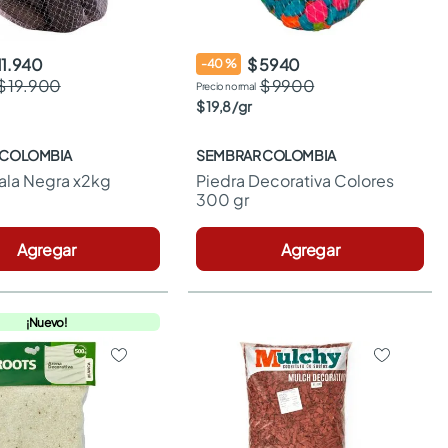
11.940
$ 5940
-
40
%
$ 19.900
$ 9900
$
19
,
8
/
gr
 COLOMBIA
SEMBRAR COLOMBIA
ala Negra x2kg
Piedra Decorativa Colores 
300 gr
Agregar
Agregar
¡Nuevo!