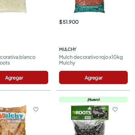
$ 51.900
MULCHY
corativa blanco 
Mulch decorativo rojo x10kg 
oots
Mulchy
Agregar
Agregar
¡Nuevo!