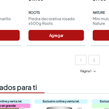
ROOTS
NATURE
rillo 
Piedra decorativa rosado 
Mini mulc
x500g Roots
Nature
Agregar
1
2
Página 1
dos para ti
o en grande