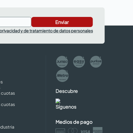
Enviar
 privacidad y de tratamiento de datos personales
es
s
Descubre
s cuotas
s cuotas
Síguenos
Medios de pago
dustria