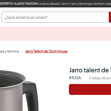
COMPRA CON UN EXPERTO: 📞(601) 7460344
Lunes a sábado 7am a 7 pm y domingos de 8am a 6
¿Qué estás buscando?
pinturas
closet
cocinas integrales
pas y termos
Jarro Talent de 12cm Imusa
sanitarios
comedor
escritorio
jarro talent d
pisos
armarios closet
IMUSA
comedores
neveras