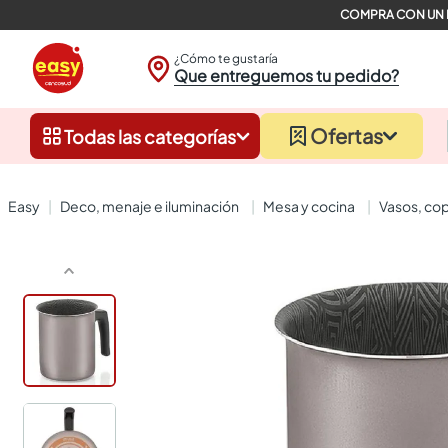
¿Cómo te gustaría
Que entreguemos tu pedido?
Ofertas
Todas las categorías
deco, menaje e iluminación
mesa y cocina
vasos, co