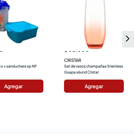
0
$ 30.000
CRISTAR
ito + sanduchera sp NP
Set de vasos champañaa Stemless 
Guapa x6und Cristar
Agregar
Agregar