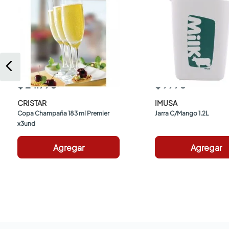
$ 24.990
$ 9990
CRISTAR
IMUSA
Copa Champaña 183 ml Premier 
Jarra C/Mango 1.2L
x3und
Agregar
Agregar