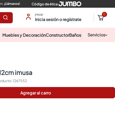
pm.
¡Llámanos!
Código de ética
0
¡Hola!
Inicia sesión o regístrate
Servicios
Muebles y Decoración
Constructor
Baños
e 12cm imusa
:
1267552
Agregar al carro