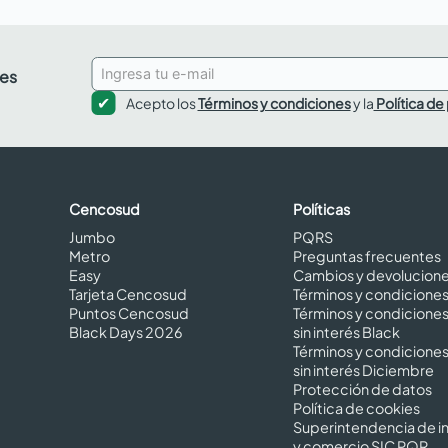
des
Acepto los
Términos y condiciones
y la
Política de
Cencosud
Políticas
Jumbo
PQRS
Metro
Preguntas frecuentes
Easy
Cambios y devolucion
Tarjeta Cencosud
Términos y condicione
Puntos Cencosud
Términos y condicione
Black Days 2026
sin interés Black
Términos y condicione
sin interés Diciembre
Protección de datos
Política de cookies
Superintendencia de in
y comercio SIC PQR