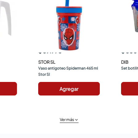
$ 39.990
$ 500
STOR SL
DIB
Vaso antigoteo Spiderman 465 ml 
Set botil
Stor Sl
Agregar
Ver más