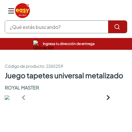
¿Qué estás buscando?
Ingresa tu dirección de entrega
pinturas
closet
cocinas integrales
:
2265259
sanitarios
juego tapetes universal metalizado
comedor
escritorio
ROYAL MASTER
pisos
armarios closet
comedores
neveras