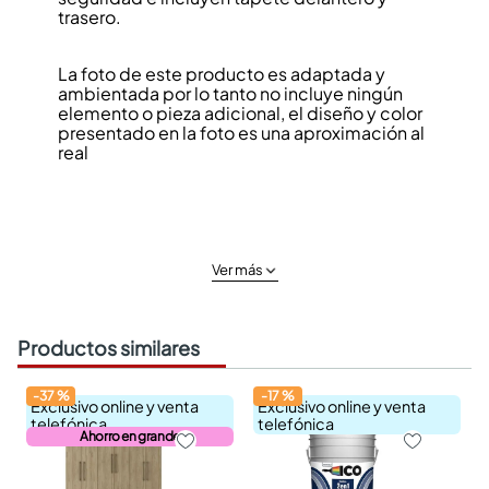
trasero.
La foto de este producto es adaptada y
ambientada por lo tanto no incluye ningún
elemento o pieza adicional, el diseño y color
presentado en la foto es una aproximación al
real
Ver más
Productos similares
-
37
%
-
17
%
Exclusivo online y venta
Exclusivo online y venta
telefónica
telefónica
Ahorro en grande