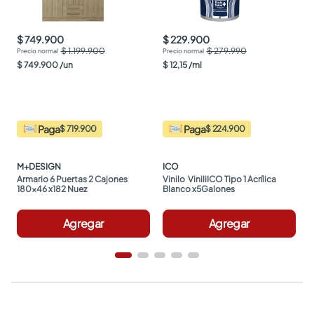
$ 749.900
$ 229.900
$ 1.199.900
$ 279.990
$
749
.
900
/
un
$
12
,
15
/
ml
Paga
Paga
$ 719.900
$ 224.900
M+DESIGN
ICO
Armario 6 Puertas 2 Cajones 
Vinilo  ViniliICO Tipo 1 Acrílica 
180x46 x182 Nuez
Blanco x5Galones
Agregar
Agregar