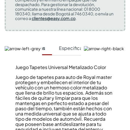
despachado. Para gestionar la devolución,
comunícate a nuestra línea nacional: 01 8000
180340, llama desde Bogotá al 746 0340, o envía un
correo a
clientes@easy.com.co
.
Características
Especificaciones Técnicas
Juego Tapetes Universal Metalizado Color
Juego de tapetes para auto de Royal master
protegen y embellecen el interior de tu
vehículo con un hermoso color metalizado
que llena de brillo tus espacios. Además son
fáciles de quitar y limpiar para que los
mantengas en perfecto estado a pesar del
paso del tiempo, también están hechos con
una medida universal que se ajusta a todo
tipo de modelos de automóvil. Recuerda
que poseen base antideslizante para tu
seguridad e incluyen tapete delantero y