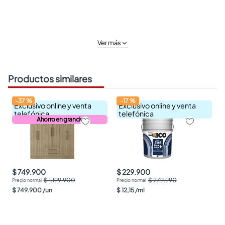
Ver más
Productos similares
-
37
%
-
17
%
Exclusivo online y venta
Exclusivo online y venta
telefónica
telefónica
Ahorro en grande
$ 749.900
$ 229.900
$ 1.199.900
$ 279.990
$
749
.
900
/
un
$
12
,
15
/
ml