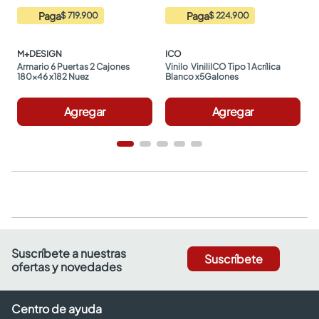
Paga
Paga
$ 719.900
$ 224.900
M+DESIGN
ICO
Armario 6 Puertas 2 Cajones 
Vinilo  ViniliICO Tipo 1 Acrílica 
180x46 x182 Nuez
Blanco x5Galones
Agregar
Agregar
Suscríbete a nuestras
Suscríbete
ofertas y novedades
Centro de ayuda