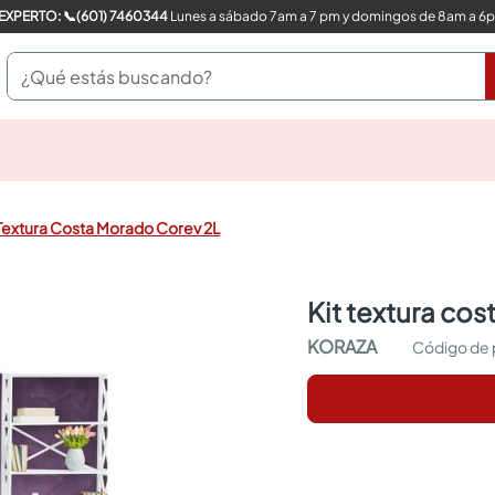
COMPRA CON UN EXPERTO: 📞(601) 7460344
Lunes a sábado 7am a 7 pm y domingos de 8am a 6
¿Qué estás buscando?
pinturas
closet
cocinas integrales
 Textura Costa Morado Corev 2L
sanitarios
comedor
escritorio
kit textura co
pisos
armarios closet
KORAZA
comedores
neveras