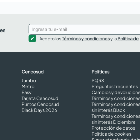
des
Acepto los
Términos y condiciones
y la
Política de
Cencosud
Políticas
Jumbo
PQRS
Metro
Preguntas frecuentes
Easy
Cambios y devolucion
Tarjeta Cencosud
Términos y condicione
Puntos Cencosud
Términos y condicione
Black Days 2026
sin interés Black
Términos y condicione
sin interés Diciembre
Protección de datos
Política de cookies
Superintendencia de in