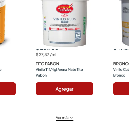
$ 25.900
$ 47.
$
27
,
37
/
ml
TITO PABON
BRONC
o
Vinilo T1 1/4gl Arena Mate Tito 
Vinilo Cub
Pabon
Bronco
Agregar
Ver más