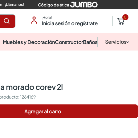
pm.
¡Llámanos!
Código de ética
0
¡Hola!
Inicia sesión o regístrate
Servicios
Muebles y Decoración
Constructor
Baños
sta morado corev 2l
:
1264169
Agregar al carro