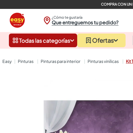
¿Cómo te gustaría
Que entreguemos tu pedido?
Ofertas
Todas las categorías
pinturas
pinturas para interior
pinturas vinílicas
Kit