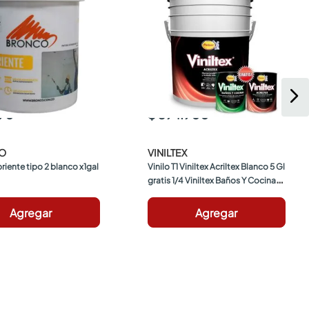
590
$ 394.900
O
VINILTEX
riente tipo 2 blanco x1gal 
Vinilo T1 Viniltex Acriltex Blanco 5 Gl 
gratis 1/4 Viniltex Baños Y Cocinas 
+ 1/4 Vinilo Base Pastel
Agregar
Agregar