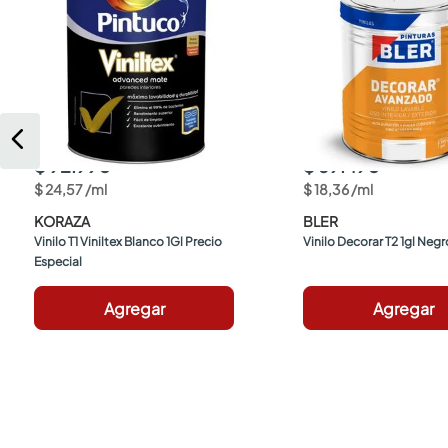
$ 92.990
$ 69.490
$
24
,
57
/
ml
$
18
,
36
/
ml
KORAZA
BLER
Vinilo T1 Viniltex Blanco 1Gl Precio 
Vinilo Decorar T2 1gl Negr
Especial
Agregar
Agregar